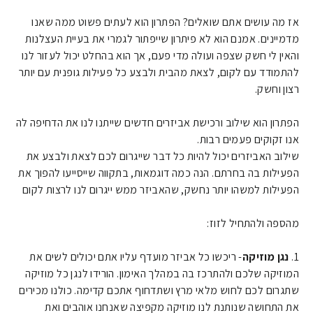
אז מה עושים אתם שואלים? הפתרון הוא לעתים פשוט ממה שאנו
מדמיינים. אמנם הוא לא פיתרון שייפתור לגמרי את בעיית העצלנות
והאין לי חשק שצפה ועולה מדי פעם, אך הוא בהחלט יכול לעזור לנו
להתמודד עם לקום, לצאת מהבית ולבצע כל פעילות גופנית עם יותר
רצון וחשק.
הפתרון הוא שילוב ורכישת אביזרים חדשים שייתנו לנו את הדחיפה לה
אנו זקוקים פעמים רבות.
שילוב האביזרים יכול להיות כל דבר שייגרום לכם לצאת ולבצע את
הפעילות בה בחרתם. הנה כמה דוגמאות, בתקווה שייסייעו להפוך את
הפעילות למשהו יותר נחשק, שהאביזר ממש ייגרום לנו לרצות לקום
מהספה ולהתחיל לזוז:
1.
נגן מוזיקה
- ריכשו כל אביזר מועדף עליו אתם יכולים לשים את
המוזיקה שלכם ולהתרכז בה במהלך האימון. הורידו לנגן כל מוזיקה
שתגרום לכם לחוש מלאי מרץ ושתדחוף אתכם קדימה. כולנו מכירים
את התחושה שנותנת לנו מוזיקה מקפיצה שאנחנו אוהבים ואת