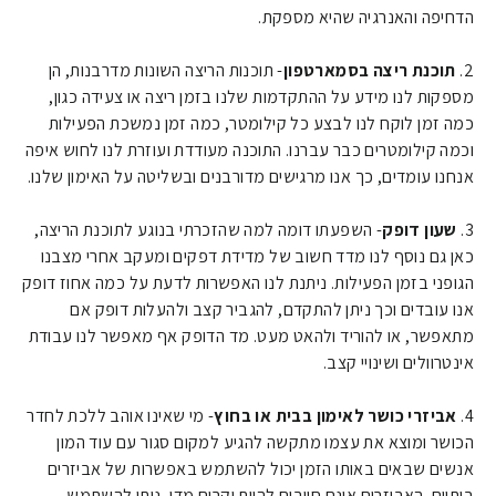
הדחיפה והאנרגיה שהיא מספקת.
2.
תוכנת ריצה בסמארטפון
- תוכנות הריצה השונות מדרבנות, הן
מספקות לנו מידע על ההתקדמות שלנו בזמן ריצה או צעידה כגון,
כמה זמן לוקח לנו לבצע כל קילומטר, כמה זמן נמשכת הפעילות
וכמה קילומטרים כבר עברנו. התוכנה מעודדת ועוזרת לנו לחוש איפה
אנחנו עומדים, כך אנו מרגישים מדורבנים ובשליטה על האימון שלנו.
3.
שעון דופק
- השפעתו דומה למה שהזכרתי בנוגע לתוכנת הריצה,
כאן גם נוסף לנו מדד חשוב של מדידת דפקים ומעקב אחרי מצבנו
הגופני בזמן הפעילות. ניתנת לנו האפשרות לדעת על כמה אחוז דופק
אנו עובדים וכך ניתן להתקדם, להגביר קצב ולהעלות דופק אם
מתאפשר, או להוריד ולהאט מעט. מד הדופק אף מאפשר לנו עבודת
אינטרוולים ושינויי קצב.
4.
אביזרי כושר לאימון בבית או בחוץ
- מי שאינו אוהב ללכת לחדר
הכושר ומוצא את עצמו מתקשה להגיע למקום סגור עם עוד המון
אנשים שבאים באותו הזמן יכול להשתמש באפשרות של אביזרים
ביתיים. האביזרים אינם חייבים להיות יקרים מדי, ניתן להשתמש