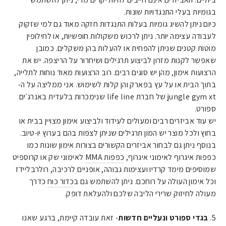
בגומיות בעלי התנגדויות שונות.
כיום ניתן להשיג גומיות בעלות התנגדות חזקה מאוד גם למי שזקוק
לעבודה עצימה יותר. ניתן לרכוש משקולות חופשיות, או לחילופין
מוטות קטנים שניתן להפחית או להעלות בהן משקלים. כמובן
שאפשר לקנות מזרון לביצוע תרגילים ושיחרור על הריצפה. יש את
הרצועות אימון, מהן יש סוגים רבים. רוב הרצועות מאוד נוחות לתלייה,
בתוך הבית או על עץ בפארק והן קלות לשימוש. אני ממליצה על ה-
jungle gym xt של חברת life line שנימכרות בלעדית באנרג׳ים
ספורט.
יש עוד אביזרים רבים ומעולים לעידוד ולביצוע אימון מצויין בבית או
בחוץ ולכל מוצר יש המון תרגילים שניתן לצפות בהם בערוץ יו-טיוב.
בנוסף ניתן גם לבחור אביזרים הקשורים בצורות אימון שונות כמו
כפפות איגרוף לאימוני איגרוף,
כפפות MMA
לאימוני שק או קרוספיט
שמוסיפים מימד קרדיו ועצימות גבוהה, אופניים לרכיבה, רולרבליידז
וכל אימון העולה על רוחכם. ניתן להשתמש גם ב
כדור כוח
כדרך
מעולה לחיזוק שרירי הליבה שלכם ולהעלאת דופק.
5.
בגדי ספורט ונעליים חדשות
- זאת עובדה קיימת, ברגע שאנו