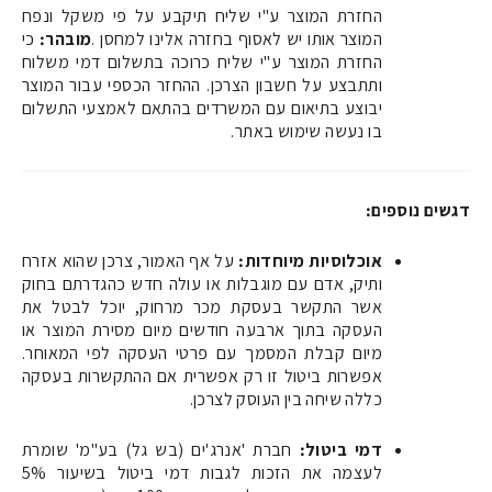
החזרת המוצר ע"י שליח תיקבע על פי משקל ונפח
המוצר אותו יש לאסוף בחזרה אלינו למחסן
.
מובהר
:
כי
החזרת המוצר ע"י שליח כרוכה בתשלום דמי משלוח
ותתבצע על חשבון הצרכן. ההחזר הכספי עבור המוצר
יבוצע בתיאום עם המשרדים בהתאם לאמצעי התשלום
בו נעשה שימוש באתר
.
דגשים נוספים
:
אוכלוסיות מיוחדות
:
על אף האמור, צרכן שהוא אזרח
ותיק, אדם עם מוגבלות או עולה חדש כהגדרתם בחוק
אשר התקשר בעסקת מכר מרחוק, יוכל לבטל את
העסקה בתוך ארבעה חודשים מיום מסירת המוצר או
מיום קבלת המסמך עם פרטי העסקה לפי המאוחר.
אפשרות ביטול זו רק אפשרית אם ההתקשרות בעסקה
כללה שיחה בין העוסק לצרכן
.
דמי ביטול
:
חברת 'אנרג'ים (בש גל) בע"מ' שומרת
לעצמה את הזכות לגבות דמי ביטול בשיעור 5%