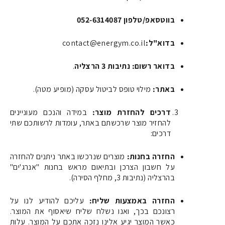
בווטסאפ/טלפון
052-6314087
בדוא"ל
:
contact@energym.co.il
בדואר רשום:
נתיבות 3 הרצליה
.
באתר
:
מילוי טופס לביטול עסקה (מופיע מטה)
.
דרכים להחזרת מוצר
:
במידה והנכם מעוניינים
להחזיר מוצר שרכשתם באתר, עומדות לרשותכם שתי
דרכים
:
החזרה בחנות
:
מוצרים שנרכשו באתר ניתנים להחזרה
על חשבון הצרכן ובתיאום מראש בחנות "אנרג'ים"
בהרצליה (נתיבות 3, מחלף הסירה)
.
החזרה באמצעות שליח
:
עליכם להודיע לנו על
רצונכם בכך, ואנו נשלח שליח שיאסוף את המוצר.
כאשר המוצר יגיע אלינו נזכה אתכם על המוצר. עלות