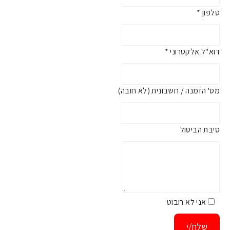
טלפון *
דוא"ל אלקטרוני *
מס' הזמנה / חשבונית (לא חובה)
סיבת הביטול
אני לא רובוט
שלח/י