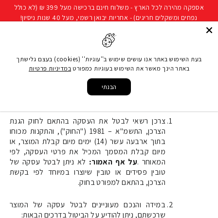
להמשך
אספקה מהירה לכל הארץ - משלוח חינם ברכישה מעל 399 ₪ (לא כולל
קריאה
נפחים ומשקלים חריגים) - אחריות יבואן רשמי, מעל 40 שנות ניסיון!
חיפוש
ניווט באתר
סל קני
בעת השימוש באתר אנו עושים שימוש ב''עוגיות'' (cookies) בעצם גלישתך
באתר הינך מאשר את השימוש בעוגיות כמפורט
במדיניות פרטיות
נוהל ביטול עסקה
הבנתי
נוהל ביטול עסקה
צרכן רשאי לבטל את העסקה בהתאם לחוק הגנת
הצרכן, התשמ"א – 1981 ("החוק"), והתקנות מכוחו
בתוך ארבעה עשר (14) ימים מיום קבלת המוצר, או
מיום קבלת המסמך המכיל את פרטי העסקה, לפי
המאוחר
.
על אף האמור
:
לא ניתן לבטל עסקה של
טובין פסידים או טובין שיוצרו במיוחד לפי בקשת
הצרכן, בהתאם למפורט בחוק
.
במידה והנכם מעוניינים לבטל עסקה של המוצר
שרכשתם, ניתן להודיע על הביטול בדרכים הבאות
: