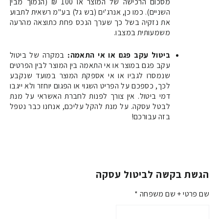
מסכום הרכישה של המוצר או 100 ₪ (הנמוך מבין
השניים). כמו כן, אנרג'ים (בש גל) בע"מ רשאית לתבוע
את נזקיה בשל כך שערך הנכס פחת כתוצאה מהרעה
משמעותית במצבו
.
ביטול עקב פגם או אי התאמה
:
במקרה של ביטול
עקב פגם במוצר או אי התאמה בין המוצר לבין הפרטים
שנמסרו לגביו או אי אספקת המוצר במועד שנקבע
לכך, כספכם על הפריט השגוי או הפגום יוחזר ולא ייגבו
דמי ביטול. אין צורך לפנות לחברת האשראי על מנת
לבטל עסקה. על מנת להקל עליכם, אנחנו כבר נטפל
בזה עבורכם
!
הגשת בקשה לביטול עסקה
שם פרטי + שם משפחה *