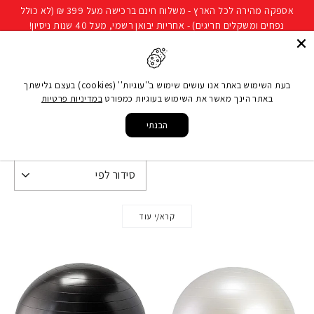
להמשך
אספקה מהירה לכל הארץ - משלוח חינם ברכישה מעל 399 ₪ (לא כולל
קריאה
נפחים ומשקלים חריגים) - אחריות יבואן רשמי, מעל 40 שנות ניסיון!
חיפוש
ניווט באתר
סל קני
בעת השימוש באתר אנו עושים שימוש ב''עוגיות'' (cookies) בעצם גלישתך
באתר הינך מאשר את השימוש בעוגיות כמפורט
במדיניות פרטיות
עמוד הבית
/
®GYMNIC
הבנתי
®GYMNIC
קרא/י עוד
, שנוסדה בשנת 1963, הייתה אחת מחברות הייצור הראשונות
שהשתמשו בשיטת הדפוס הסיבובי כדי לעבוד על ויניל לא
רעיל.