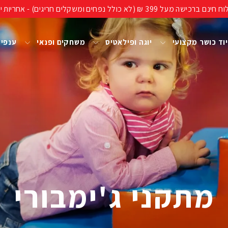
ים חריגים) - אחריות יבואן רשמי, מעל 40 שנות ניסיון!
וד כושר מקצועי
יוגה ופילאטיס
משחקים ופנאי
ענפי
מתקני ג'ימבורי