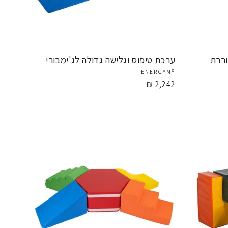
ר.
וררת
ערכת טיפוס וגלישה גדולה לג'ימבורי
®ENERGYM
2,242 ₪
אורדינציה.
ירי הגב ומפתחות את
ם.
התפתחות שתישאר איתם