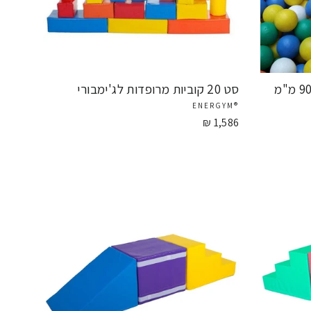
לים, מספקים ריפוד
כדור ג'ימבורי צבעוני לבריכה 90 מ"מ
סט 20 קוביות מרופדות לג'ימבורי
®ENERGYM
1,586 ₪
 ודמיון.
עיות בצורה מהנה.
ויה סנסורית מרגשת.