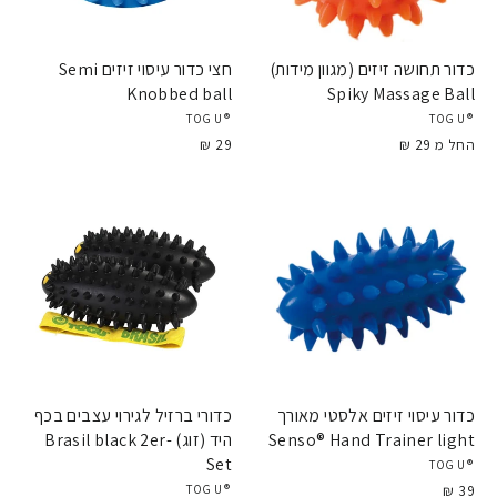
כדור תחושה זיזים (מגוון מידות)
חצי כדור עיסוי זיזים Semi
Knobbed ball
Spiky Massage Ball
®TOGU
®TOGU
החל מ 29 ₪
29 ₪
כדור עיסוי זיזים אלסטי מאורך
כדורי ברזיל לגירוי עצבים בכף
Senso® Hand Trainer light
היד (זוג) Brasil black 2er-
Set
®TOGU
39 ₪
®TOGU