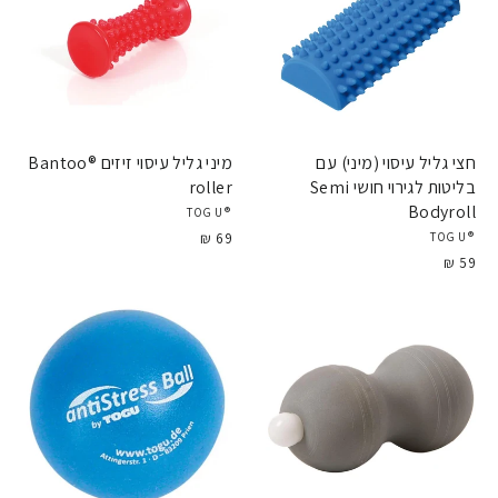
חצי גליל עיסוי (מיני) עם
מיני גליל עיסוי זיזים Bantoo®
בליטות לגירוי חושי Semi
roller
Bodyroll
®TOGU
69 ₪
®TOGU
59 ₪