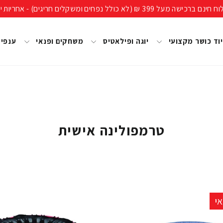
ים חריגים) - אחריות יבואן רשמי, מעל 40 שנות ניסיון!
וד כושר מקצועי
יוגה ופילאטיס
משחקים ופנאי
ענפי
טרמפולינה אישית
י