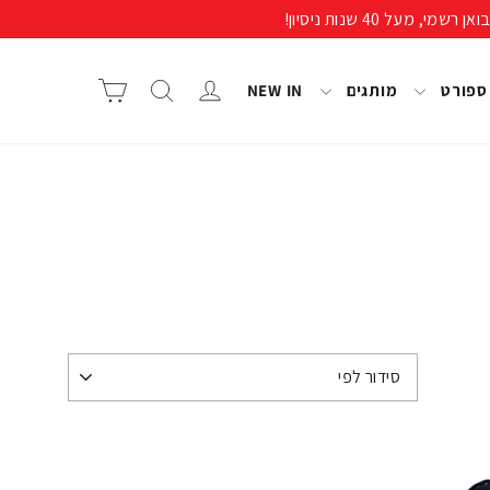
התחבר/י
חיפוש
סל קניות
 ספורט
מותגים
NEW IN