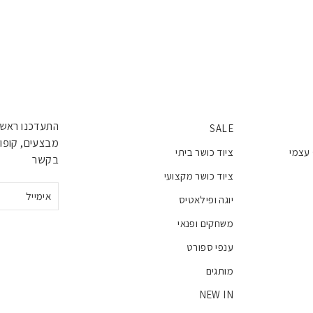
התעדכנו ראשו
SALE
מבצעים, קופונ
 עצמי
ציוד כושר ביתי
בקשר
ציוד כושר מקצועי
אימייל
יוגה ופילאטיס
משחקים ופנאי
ענפי ספורט
מותגים
NEW IN