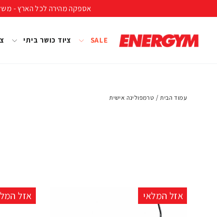
להמשך
אספקה מהירה לכל הארץ - משלוח חינם ברכישה מעל 399 ₪ (לא כולל נפחים ומשקל
קריאה
SALE
ציוד כושר ביתי
צי
עמוד הבית
/
טרמפולינה אישית
אזל המלאי
אזל המלא