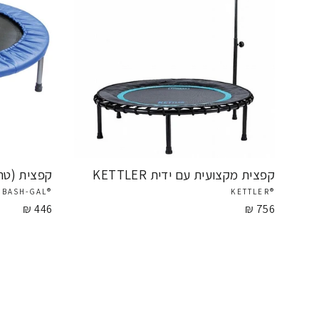
קפצית מקצועית עם ידית KETTLER
קפצית (טרמפולינה)
®BASH-GAL
®KETTLER
446 ₪
756 ₪