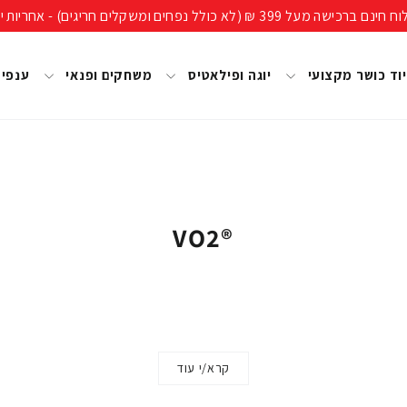
ים חריגים) - אחריות יבואן רשמי, מעל 40 שנות ניסיון!
וד כושר מקצועי
יוגה ופילאטיס
משחקים ופנאי
ענפי
®VO2
קרא/י עוד