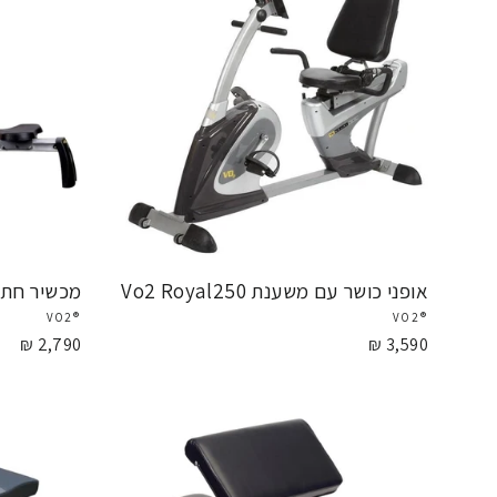
אופני כושר עם משענת Vo2 Royal250
מכשיר חתירה 440
®VO2
®VO2
2,790 ₪
3,590 ₪