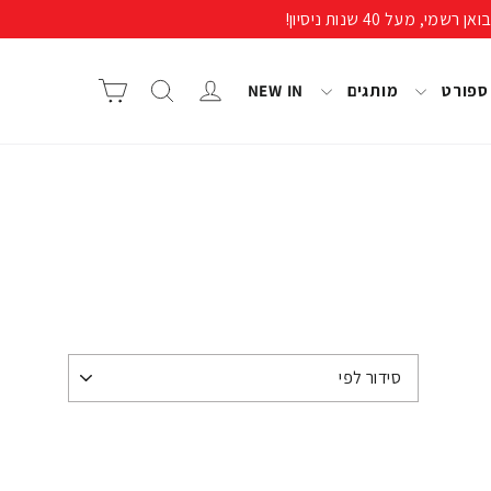
התחבר/י
חיפוש
סל קניות
 ספורט
מותגים
NEW IN