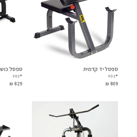
ספסל יד קדמית
ספסל כושר שטוח 
®VO2
®VO2
829 ₪
809 ₪