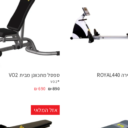
ROYAL
ספסל מתכוונן מבית VO2
®VO2
890 ₪
מחיר
690 ₪
מחיר
מבצע
אזל המלאי