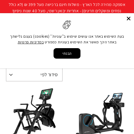
להמשך
אספקה מהירה לכל הארץ - משלוח חינם ברכישה מעל 399 ₪ (לא כולל
קריאה
נפחים ומשקלים חריגים) - אחריות יבואן רשמי, מעל 40 שנות ניסיון!
חיפוש
ניווט באתר
סל קני
בעת השימוש באתר אנו עושים שימוש ב''עוגיות'' (cookies) בעצם גלישתך
באתר הינך מאשר את השימוש בעוגיות כמפורט
במדיניות פרטיות
עמוד הבית
/
מכשיר חתירה מקצועי
הבנתי
מכשיר חתירה מקצועי