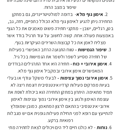
נוספים המקושרים לפעילות אירובית סדירה הם שינה טובה יותר
שיפור במצב הרוח.
אימון גוף מלא
- בדומה למולטיטריינרים, גם במתקן
החתירה ניתן להגיע לאימון גוף מלא הכולל כתפיים, חזה, גב,
בטן, רגליים, ישבן – מתקני חתירה פשוט מאמנים את כל הגוף
באמצעות פעולה אחת. קשה לחשוב על עוד תרגיל בודד אשר
מצליח לאמן את כל קבוצות השרירים העיקריות בגוף.
שיפור הגמישות -
טווח התנועה הרחב האפשרי בפעילות
של חתירה מסייע לשפר ולשמר את הגמישות בכל גיל.
אימון אירובי + כוח -
חתירה היא אחד התרגילים הבודדים
המאפשרים אימון אירובי ובמקביל אימון גוף מלא.
אימון אירובי נמוך עצימות -
לבעלי משקל עודף או בעלי
בעיות מפרקים פעילות קרדיו אינטנסיבית דוגמת ריצה לא
תמיד מתאימה. היתרון במתקן החתירה הוא ביכולת לווסת את
עוצמת האימון ולנוע בין אימון אירובי נמוך עצימות לאימון
אירובי אינטנסיבי בהתאם לרצון המתאמן. כמובן שמומלץ
להתייעץ עם רופא לפני תחילת פעילות גופנית אם יש מגבלות
רפואיות ברקע.
נוחות
- לא כולנו חיים ליד הים ויכולים לצאת לחתירה מתי