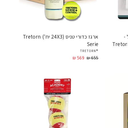
-
ארגז כדורי טניס (24X3 יח') Tretorn
Serie
Tretor
®TRETORN
655 ₪
מחיר
569 ₪
מחיר
מבצע