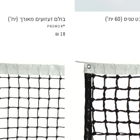
יס (60 יח')
בולם זעזועים מאורך (יח')
®PROMOR
18 ₪