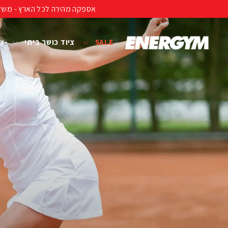
להמשך
אספקה מהירה לכל הארץ - משלוח חינם ברכישה מעל 399 ₪ (לא כולל נפחים ומשקל
קריאה
SALE
ציוד כושר ביתי
צי