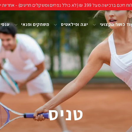
ים חריגים) - אחריות יבואן רשמי, מעל 40 שנות ניסיון!
וד כושר מקצועי
יוגה ופילאטיס
משחקים ופנאי
ענפי
טניס