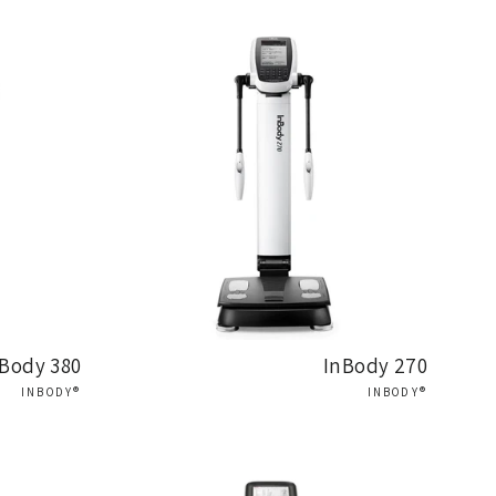
InBody USA
היא חברה מו
שומן,
שריר,
מים ומסת עצם 
של מכשירים מדויקים ואמינ
Body 380
InBody 270
®INBODY
®INBODY