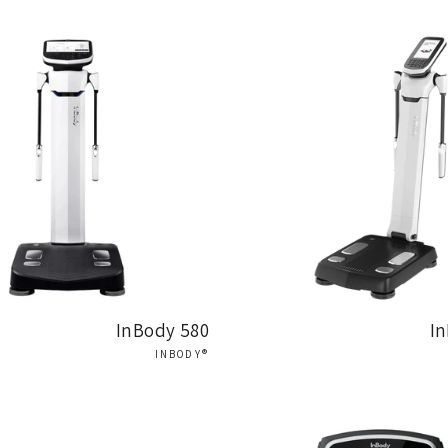
בילה בתחום ניתוח ההרכב הגופני,
המספקת טכנולוגי
בגוף האדם.
החברה,
שהיא חלק מקבוצת InBody העולמית,
ים,
המשמשים הן במחקר מדעי והן בקליניקות,
מכוני 
InBody 580
In
®INBODY