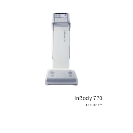
ה מתקדמת למדידת
מציעה מגוון רחב
כושר ומרכזי בריאות.
InBody 770
®INBODY