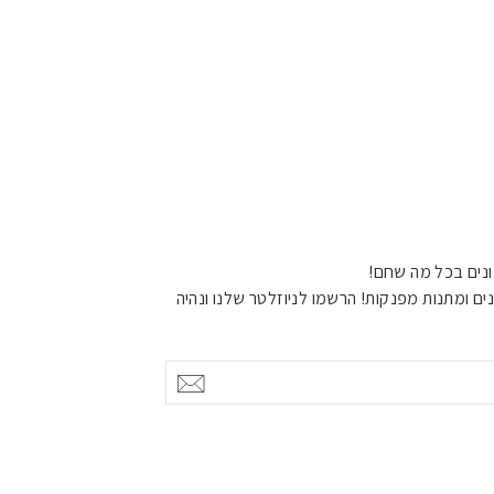
,
בניית מסת שריר או
להתאים את
נים בכל מה שחם!
ים ומתנות מפנקות! הרשמו לניוזלטר שלנו ונהיה
אישור
ורקסיה וסרקופניה.