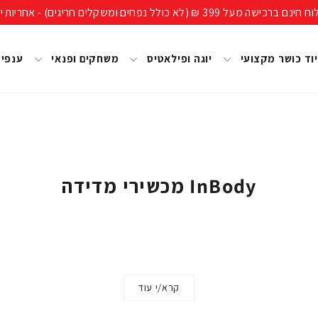
ים חריגים) - אחריות יבואן רשמי, מעל 40 שנות ניסיון!
וד כושר מקצועי
יוגה ופילאטיס
משחקים ופנאי
ענפי
InBody מכשירי מדידה
קרא/י עוד