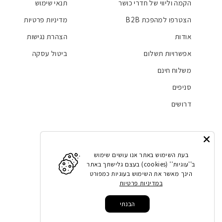
הקמה וליווי של חדרי כושר
תנאי שימוש
לסיכום,
InBody USA היא חברה מובילה בתחום ניתוח ההרכב הגופני,
הצטרפו למהפכת B2B
מדיניות פרטיות
ומדויקת.
מכ
אודות
הצהרת נגישות
הגופני,
מה שהופך אותם לכלי
אפשרויות תשלום
ביטול עסקה
משלוח חינם
סניפים
דרושים
Facebook
Instagram
LinkedIn
YouTube
בעת השימוש באתר אנו עושים שימוש
ב''עוגיות'' (cookies) בעצם גלישתך באתר
הינך מאשר את השימוש בעוגיות כמפורט
במדיניות פרטיות
הבנתי