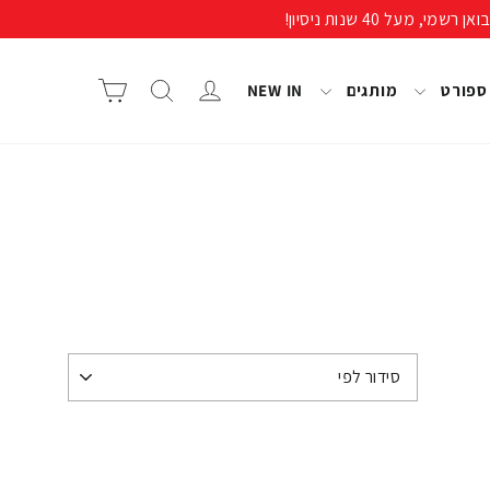
התחבר/י
חיפוש
סל קניות
 ספורט
מותגים
NEW IN