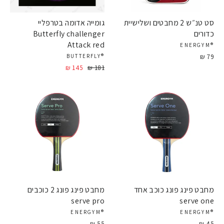
סט טנ״ש 2 מחבטים ושלישיית
גומייה אדומה בטרפליי
כדורים
Butterfly challenger
Attack red
®ENERGYM
79 ₪
®BUTTERFLY
181 ₪
מחיר
145 ₪
מחיר
מבצע
מחבט פינג פונג כוכב אחד
מחבט פינג פונג 2 כוכבים
serve pro
serve one
®ENERGYM
®ENERGYM
55 ₪
45 ₪