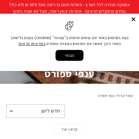
להמשך
אספקה מהירה לכל הארץ - משלוח חינם ברכישה מעל 399 ₪ (לא כולל
קריאה
נפחים ומשקלים חריגים) - אחריות יבואן רשמי, מעל 40 שנות ניסיון!
חיפוש
ניווט באתר
סל קני
בעת השימוש באתר אנו עושים שימוש ב''עוגיות'' (cookies) בעצם גלישתך
באתר הינך מאשר את השימוש בעוגיות כמפורט
במדיניות פרטיות
הבנתי
ענפי ספורט
עמוד הבית
/
ענפי ספורט
קרא/י עוד