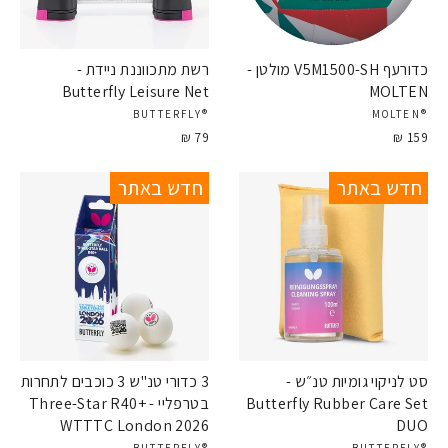
כדורעף V5M1500-SH מולטן -
רשת מתכווננת ניידת -
Butterfly Leisure Net
MOLTEN
®BUTTERFLY
®MOLTEN
79 ₪
159 ₪
חדש באתר
חדש באתר
סט לניקוי גומיות טנ״ש -
3 כדורי טנ"ש 3 כוכבים לתחרות
Butterfly Rubber Care Set
בטרפליי - Three-Star R40+
WTTTC London 2026
DUO