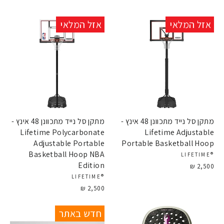
מגוון ענק של ציוד לכל ענפי הספורט, כדורי סל, כדורגל, טניס שדה,
בדנינטון, טניס שולחן, כדורעף חופים וציוד אימון וכושר למאמנים
אזל המלאי
אזל המלאי
זמינים לרכישה עכשיו באתר..
מתקן סל נייד מתכוונן 48 אינץ -
מתקן סל נייד מתכוונן 48 אינץ -
Lifetime Polycarbonate
Lifetime Adjustable
Adjustable Portable
Portable Basketball Hoop
Basketball Hoop NBA
®LIFETIME
Edition
2,500 ₪
®LIFETIME
2,500 ₪
אזל המלאי
חדש באתר