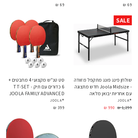
69 ₪
69 ₪
SALE
שולחן פינג פונג מתקפל מזוודה
סט טנ"ש מקצועי 4 מחבטים +
- Joola Midsize חדש מתצוגה
6 כדורים עם תיק - TT-SET
עם אחריות יבואן מלאה
JOOLA FAMILY ADVANCED
®JOOLA
®JOOLA
מחיר
1,299 ₪
990 ₪
מחיר
399 ₪
מבצע