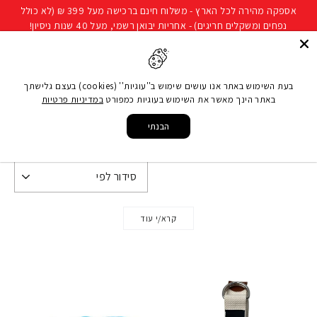
להמשך
אספקה מהירה לכל הארץ - משלוח חינם ברכישה מעל 399 ₪ (לא כולל
קריאה
נפחים ומשקלים חריגים) - אחריות יבואן רשמי, מעל 40 שנות ניסיון!
חיפוש
ניווט באתר
סל קני
בעת השימוש באתר אנו עושים שימוש ב''עוגיות'' (cookies) בעצם גלישתך
באתר הינך מאשר את השימוש בעוגיות כמפורט
במדיניות פרטיות
עמוד הבית
/
רצועת יוגה
הבנתי
רצועת יוגה
קרא/י עוד
העלו את אימון היוגה לרמה אחרת עם רצועת יוגה! הרצועה
עמידה, גמישה ונוחה לשימוש. שפרו גמישות, יציבה וטכניקה.
מתאימה לכל הרמות. הזמינו עכשיו!