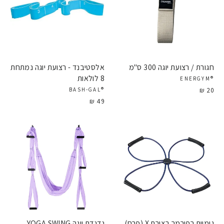
חגורת / רצועת יוגה 300 ס"מ
אלסטיבנד - רצועת יוגה נמתחת
8 לולאות
®ENERGYM
20 ₪
®BASH-GAL
49 ₪
גומיית רפורמר בצורת X (פרח)
נדנדת יוגה YOGA SWING