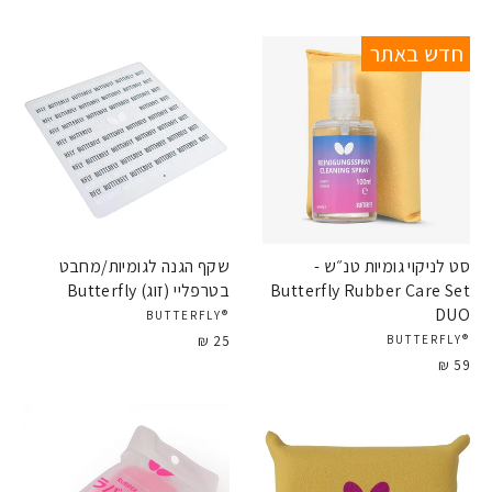
עצים למחבטי טניס שולחן איכותיים - הם הסוד לשיפור
המשחק שלך! קלים, חזקים ומדויקים, העצים שלנו מעניקים
חדש באתר
שליטה מושלמת וביצועים מעולים!
סט לניקוי גומיות טנ״ש -
שקף הגנה לגומיות/מחבט
Butterfly Rubber Care Set
בטרפליי (זוג) Butterfly
DUO
®BUTTERFLY
25 ₪
®BUTTERFLY
59 ₪