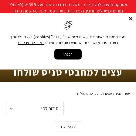
להמשך
אספקה מהירה לכל הארץ - משלוח חינם ברכישה מעל 399 ₪ (לא כולל
קריאה
נפחים ומשקלים חריגים) - אחריות יבואן רשמי, מעל 40 שנות ניסיון!
חיפוש
ניווט באתר
סל קני
בעת השימוש באתר אנו עושים שימוש ב''עוגיות'' (cookies) בעצם גלישתך
באתר הינך מאשר את השימוש בעוגיות כמפורט
במדיניות פרטיות
הבנתי
עצים למחבטי טניס שולחן
עמוד הבית
/
עצים למחבטי טניס שולחן
קרא/י עוד