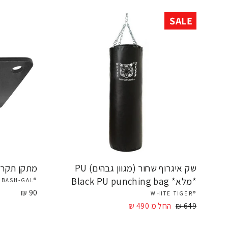
SALE
שק איגרוף שחור (מגוון גבהים) PU
מתקן תקרה
*מלא* Black PU punching bag
®BASH-GAL
90 ₪
®WHITE TIGER
649 ₪
מחיר
מחיר
החל מ 490 ₪
מבצע