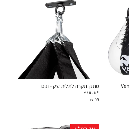
Venu
מתקן תקרה לתלית שק - ונום
®VENUM
99 ₪
אזל המלאי