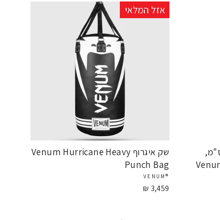
אזל המלאי
ף PU *מלא* , 170 ס"מ,
שק איגרוף Venum Hurricane Heavy
Punch Bag
Venum
®VENUM
3,459 ₪