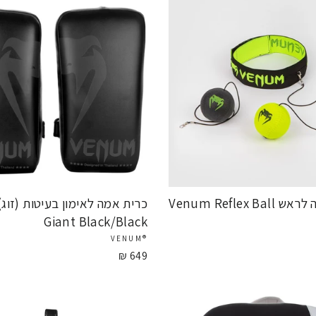
Venum Reflex B
Giant Black/Black
®VENUM
649 ₪