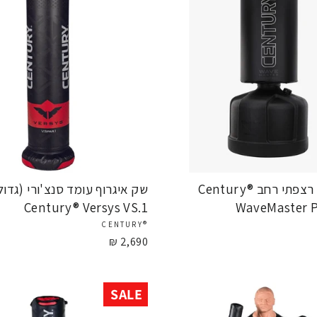
שק איגרוף רצפתי רחב Century®
שק איגרוף עומד סנצ'ורי (גדול
Century® Versys VS.1
WaveMaster P
®CENTURY
2,690 ₪
SALE