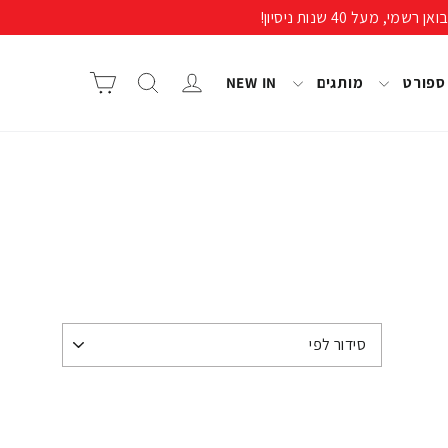
התחבר/י
חיפוש
סל קניות
 ספורט
מותגים
NEW IN