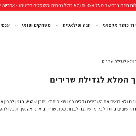
ים חריגים) - אחריות יבואן רשמי, מעל 40 שנות ניסיון!
וד כושר מקצועי
יוגה ופילאטיס
משחקים ופנאי
ענפי
המלא לגדילת שרירים
ך המלא לגדילת שרירים
ם ולא רואים את השרירים גדלים כמו שציפיתם? ייתכן שהגיע הזמן להבין את
 החשובים ביותר לכל מי שרוצה לבנות מסת שריר. בואו נראה איך תוכלו לה