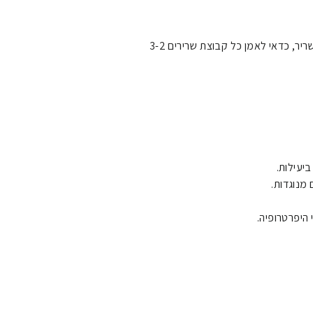
להיפרטרופיה, מומלץ להתאמן בעצימות של כ-65%- 85% מהמשקל המרבי שלך. בנוסף, כדי למקסם את גדילת השריר, כדאי לאמן כל קבוצת שרירים 3-2
יעילות.
 מנוגדות.
היפרטרופיה.