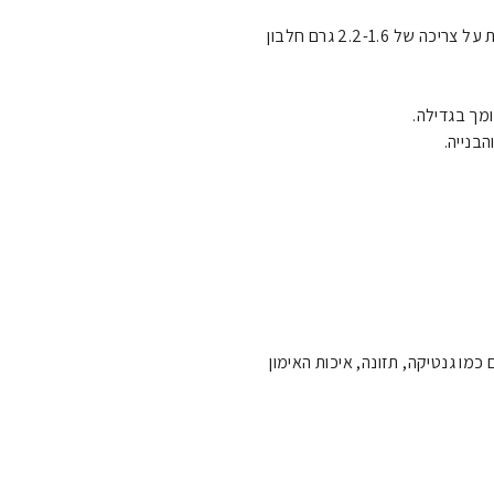
חלבון הוא אבן הבניין העיקרית של השריר, ולכן צריכה מספקת שלו חיונית להיפרטרופיה. ההמלצות העדכניות מצביעות על צריכה של 2.2-1.6 גרם חלבון
ומך בגדילה.
בנייה.
בר תלוי בגורמים רבים כמו גנטיקה, תזונה, איכות האימון