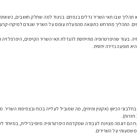
היא תהליך שבו תאי השריר גדלים בנפחם. בניגוד למה שחלק חושבים, כשאתה
מים. התהליך מתרחש כתוצאה מהפעלת עומס על השריר שגורם למיקרו-קרע
יה. בעוד שהיפרטרופיה מתייחסת להגדלת תאי השריר הקיימים, היפרפלזיה ה
יא תופעה נדירה יחסית.
חלבוני הכיווץ (אקטין ומיוזין), מה שמוביל לעלייה בכוח ובצפיפות השריר
ח
הם דוגמה מצוינת לעבודה שמקדמת היפרטרופיה מיופיברילית, במיוחד לשריר
שמעותי על השרירים.