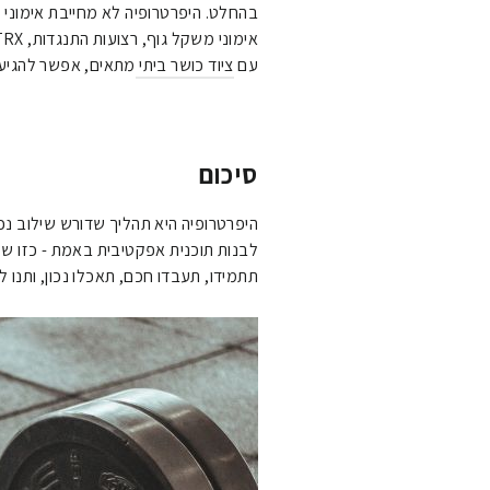
בהחלט. היפרטרופיה לא מחייבת אימוני 
אימוני משקל גוף, רצועות התנגדות, TRX ואפילו שחייה יכולים לגרום לגדילת שריר, כל עוד האימון מאתגר את השריר ומביא אותו קרוב לכשל.
עם
ציוד כושר ביתי
מתאים, אפשר להגיע 
סיכום
היפרטרופיה היא תהליך שדורש שילוב נכ
לבנות תוכנית אפקטיבית באמת - כזו שמ
תתמידו, תעבדו חכם, תאכלו נכון, ותנו ל