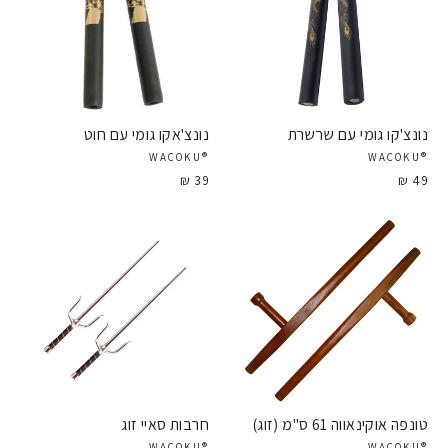
שימוש בזמן עבר בעת אימון לחימה. כלי הנשק מאפשרים להתאמן
ברמת סיכון נמוכה יחסית. ישנו מגוון רחב של ציוד ואביזרים
משלימים, כגון- נונצ'אקו, אלות, סכינים, מקלות, חרבות וכו'.
נונצ'קו גומי עם שרשרת
נונצ'אקו גומי עם חוט
®WACOKU
®WACOKU
39 ₪
49 ₪
טונפה אוקינאווה 61 ס"מ (זוג)
חרבות סאיי זוג
®WACOKU
®WACOKU