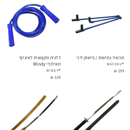
מכשיר גמישות / פישוק ידני
דלגית מקצועית לאיגרוף
תאילנדי Windy
®WACOKU
199 ₪
®WINDY
120 ₪