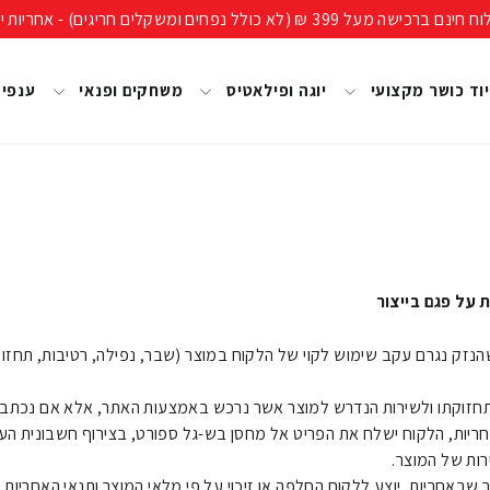
ים חריגים) - אחריות יבואן רשמי, מעל 40 שנות ניסיון!
וד כושר מקצועי
יוגה ופילאטיס
משחקים ופנאי
ענפי
זק נגרם עקב שימוש לקוי של הלקוח במוצר (שבר, נפילה, רטיבות, תחזוקה
לתחזוקתו ולשירות הנדרש למוצר אשר נרכש באמצעות האתר, אלא אם נכתב
ות, הלקוח ישלח את הפריט אל מחסן בש-גל ספורט, בצירוף חשבונית העס
רות של המוצר.
שבאחריות, יוצע ללקוח החלפה או זיכוי על פי מלאי המוצר ותנאי האחריות,