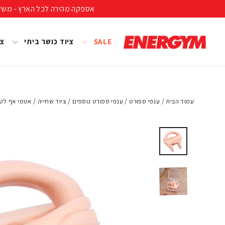
להמשך
אספקה מהירה לכל הארץ - משלוח חינם ברכישה מעל 399 ₪ (לא כולל נפחים ומשקל
קריאה
SALE
ציוד כושר ביתי
צי
עמוד הבית
/
ענפי ספורט
/
ענפי ספורט נוספים
/
ציוד שחייה
/
אטמי אף לט