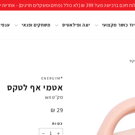
ים חריגים) - אחריות יבואן רשמי, מעל 40 שנות ניסיון!
וד כושר מקצועי
יוגה ופילאטיס
משחקים ופנאי
ענפי
קס
®ENERGYM
אטמי אף לטקס
מק״ט
wn
מחיר
29 ₪
כמות