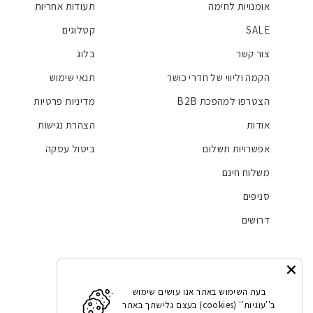
אומנויות לחימה
תעודות אחריות
SALE
קטלוגים
צור קשר
בלוג
הקמה וליווי של חדרי כושר
תנאי שימוש
הצטרפו למהפכת B2B
מדיניות פרטיות
אודות
הצהרת נגישות
אפשרויות תשלום
ביטול עסקה
משלוח חינם
סניפים
דרושים
Facebook
Instagram
LinkedIn
YouTube
בעת השימוש באתר אנו עושים שימוש
ב''עוגיות'' (cookies) בעצם גלישתך באתר