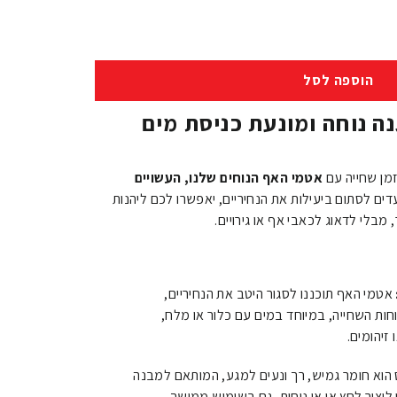
הוספה לסל
ה נוחה ומונעת כניסת מים
מן שחייה עם
אטמי האף הנוחים שלנו, העשויים
דים לסתום ביעילות את הנחיריים, יאפשרו לכם ליהנות
מבלי לדאוג לכאבי אף או גירויים.
אטמי האף תוכננו לסגור היטב את הנחיריים,
וחות השחייה, במיוחד במים עם כלור או מלח,
זיהומים.
וא חומר גמיש, רך ונעים למגע, המותאם למבנה
יצור לחץ או אי נוחות, גם בשימוש ממושך.