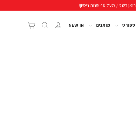
התחבר/י
חיפוש
סל קניות
 ספורט
מותגים
NEW IN