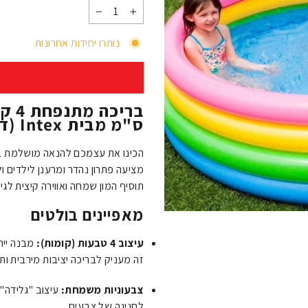
−
+
נותרו יחידות אחרונות
ס"מ מבית Intex (דגם 56441)
מציעה פתרון נהדר ומרענן לילדים ו
תוסיף המון שמחה ואווירה קיצית לג
מאפיינים בולטים
עיצוב 4 טבעות (קומות):
זה מעניק לבריכה יציבות מירבית ו
צבעוניות משמחת:
עיצוב "גלידה" 
לחגיגה של צבעים.