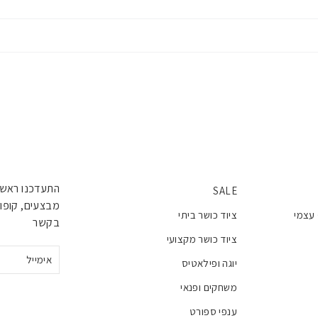
התעדכנו ראשו
SALE
מבצעים, קופונ
 עצמי
ציוד כושר ביתי
בקשר
ציוד כושר מקצועי
אימייל
יוגה ופילאטיס
משחקים ופנאי
ענפי ספורט