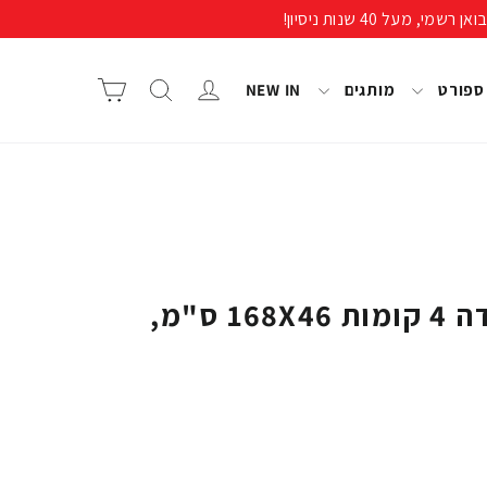
התחבר/י
חיפוש
סל קניות
 ספורט
מותגים
NEW IN
בריכה/בריכת גלידה 4 קומות 168X46 ס"מ,