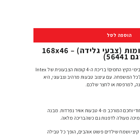
הוספה לסל
בריכה מתנפחת 4 קומות (צבעי גלידה) – 168x46
הכינו את עצמכם להנאה מושלמת בימי הקיץ החמים! בריכת ה-4 קומות הצבעונית של Intex
לכל המשפחה. עם עיצוב טבעות מרהיב וצבעוני, היא
ינה, למרפסת או לחצר שלכם.
מבנה ייחודי וחכם המורכב מ-4 טבעות אוויר נפרדות. מבנה
תמיכה מעולה לדפנות גם כשהבריכה מלאה.
קיצי ושמח שילדים פשוט אוהבים, הופך כל טבילה