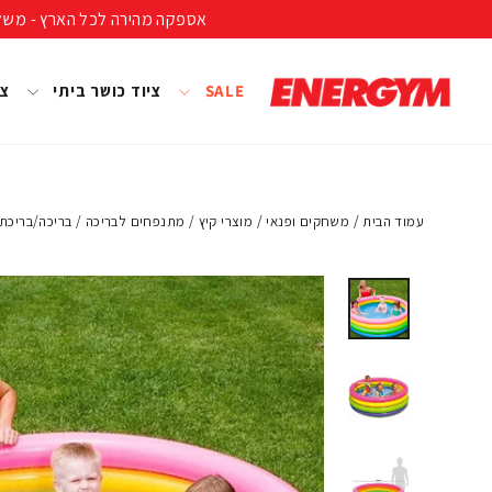
להמשך
אספקה מהירה לכל הארץ - משלוח חינם ברכישה מעל 399 ₪ (לא כולל נפחים ומשקל
קריאה
SALE
ציוד כושר ביתי
צי
עמוד הבית
/
משחקים ופנאי
/
מוצרי קיץ
/
מתנפחים לבריכה
/
בריכה/בריכת גלידה 4 קומות 168X46