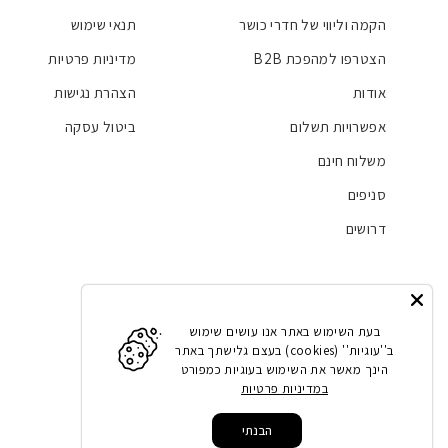
הקמה וליווי של חדרי כושר
תנאי שימוש
הצטרפו למהפכת B2B
מדיניות פרטיות
אודות
הצהרת נגישות
אפשרויות תשלום
ביטול עסקה
משלוח חינם
סניפים
דרושים
Facebook
Instagram
LinkedIn
YouTube
בעת השימוש באתר אנו עושים שימוש
ב''עוגיות'' (cookies) בעצם גלישתך באתר
הינך מאשר את השימוש בעוגיות כמפורט
במדיניות פרטיות
הבנתי