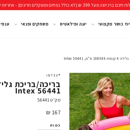
ים חריגים) - אחריות יבואן רשמי, מעל 40 שנות ניסיון!
וד כושר מקצועי
יוגה ופילאטיס
משחקים ופנאי
ענפי
 ס"מ, 56441 Intex
®INTEX
56441 Intex
מק״ט
56441
מחיר
167 ₪
כמות