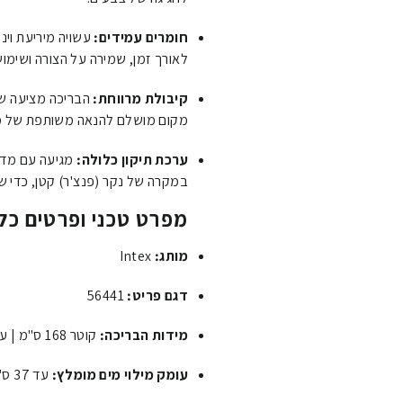
חומרים עמידים:
לאורך זמן, שמירה על הצורה ושימוש
קיבולת מרווחת:
מקום מושלם להנאה משותפת של מס
ערכת תיקון כלולה:
מגיעה עם מדבקת
במקרה של נקר (פנצ'ר) קטן, כדי שה
מפרט טכני ופרטים כלל
מותג:
Intex
דגם פריט:
56441
מידות הבריכה:
קוטר 168 ס"מ | עומק (גובה כולל) 46 ס"מ
עומק מילוי מים מומלץ:
עד 37 ס"מ