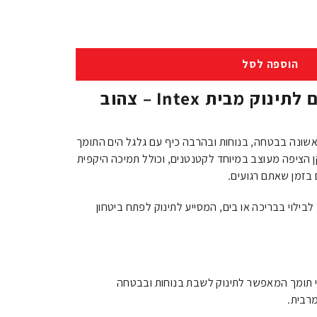
הוספה לסל
גלגל ים / הליכון מים לתינוק מבית Intex – צהוב
ראשונה בבטחה, בנוחות ובהרבה כיף עם גלגל הים התומך
מים) של חברת Intex. מתקן הציפה מעוצב במיוחד לקטנטנים, וכולל תמיכה היקפית
זמן שאתם רגועים.
בילוי בבריכה או בים, המסייע לתינוק לפתח ביטחון
 תומך המאפשר לתינוק לשבת בנוחות ובבטחה
מרבית.