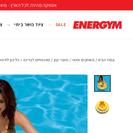
להמשך
אספקה מהירה לכל הארץ - משלוח חינם ברכישה מעל 399 ₪ (לא כולל נפחים ומשקל
קריאה
SALE
ציוד כושר ביתי
צי
עמוד הבית
/
משחקים ופנאי
/
מוצרי קיץ
/
מתנפחים לבריכה
/
הליכון לתינוק , צהוב,