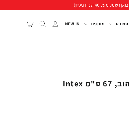
התחבר/י
חיפוש
סל קניות
 ספורט
מותגים
NEW IN
מ Intex