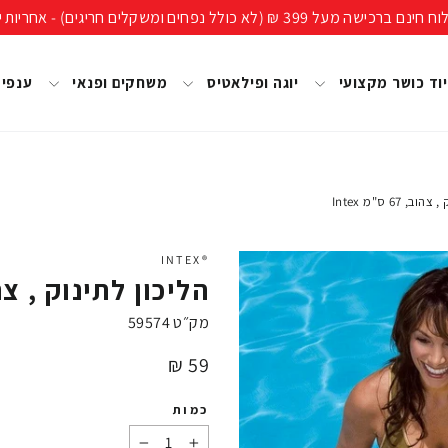
ים חריגים) - אחריות יבואן רשמי, מעל 40 שנות ניסיון!
וד כושר מקצועי
יוגה ופילאטיס
משחקים ופנאי
ענפי
 67 ס"מ Intex
®INTEX
הליכון לתינוק , צהוב, 67 ס"
מק״ט
59574
מחיר
59 ₪
כמות