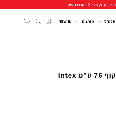
התחבר/י
חיפוש
סל קניות
 ספורט
מותגים
NEW IN
 Intex