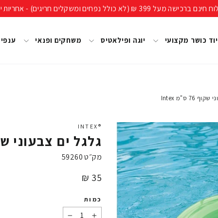
ים חריגים) - אחריות יבואן רשמי, מעל 40 שנות ניסיון!
וד כושר מקצועי
יוגה ופילאטיס
משחקים ופנאי
ענפי
76 ס"מ Intex
®INTEX
גלגל ים צבעוני שקוף 76 ס"מ
מק״ט
59260
מחיר
35 ₪
כמות