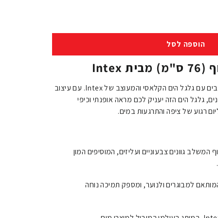
הוספה לסל
Intex
שדרגו את הבילוי שלכם בבריכה או בים עם גלגל הים הקלאסי והמעוצב של Intex. עם עיצוב
, גלגל הים הזה יעניק לכם מראה אופנתי וכיפי
ום רגוע של ציפה והתרגעות במים.
 המשלב גוונים צבעוניים ועליזים, המוסיפים המון
 76 ס"מ המותאם למבוגרים ולנוער, ומספק תמיכה נוחה
מיוצר על ידי Intex, המותג העולמי המוביל למוצרי מים