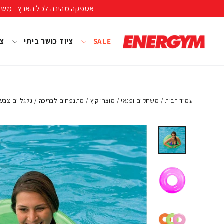
להמשך
אספקה מהירה לכל הארץ - משלוח חינם ברכישה מעל 399 ₪ (לא כולל נפחים ומשקל
קריאה
SALE
ציוד כושר ביתי
צי
עמוד הבית
/
משחקים ופנאי
/
מוצרי קיץ
/
מתנפחים לבריכה
/
גלגל ים צבעוני שקוף 