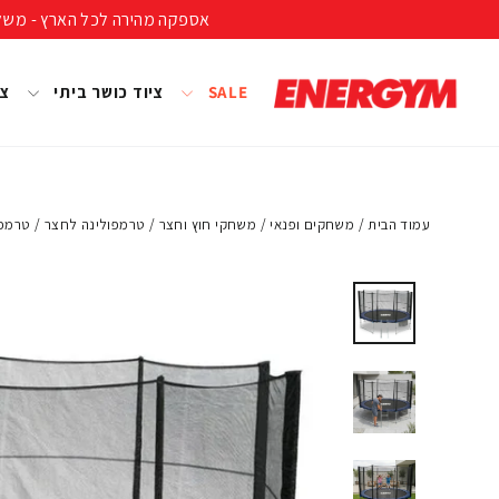
להמשך
אספקה מהירה לכל הארץ - משלוח חינם ברכישה מעל 399 ₪ (לא כולל נפחים ומשקל
קריאה
SALE
ציוד כושר ביתי
צי
עמוד הבית
/
משחקים ופנאי
/
משחקי חוץ וחצר
/
טרמפולינה לחצר
/
טרמפולינה 