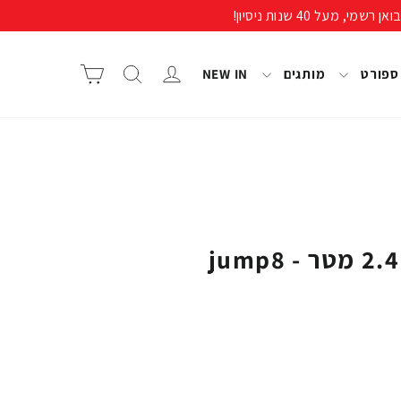
התחבר/י
חיפוש
סל קניות
 ספורט
מותגים
NEW IN