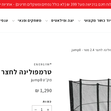
ים חריגים) - אחריות יבואן רשמי, מעל 40 שנות ניסיון!
וד כושר מקצועי
יוגה ופילאטיס
משחקים ופנאי
ענפי
לחצר 2.4 מטר - jump8
®ENERGYM
טרמפולינה לחצר 2.4 מטר - jump8
מק״ט
jump8
מחיר
1,290 ₪
כמות