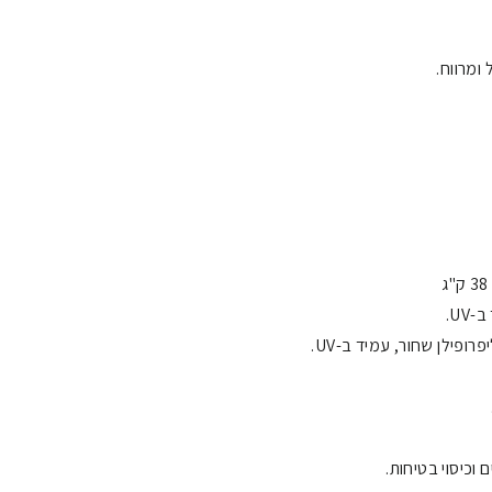
ק"ג
רופילן שחור, עמיד ב-UV.