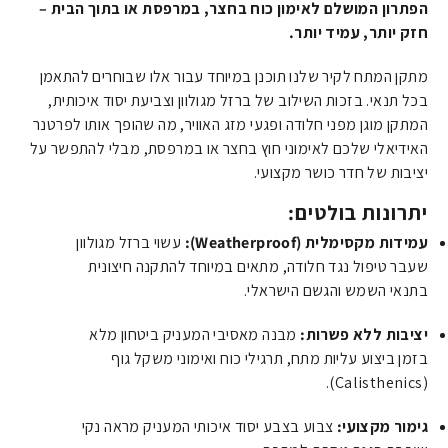
הפתרון המושלם לאימון כוח בחצר, במרפסת או בתוך הבית –
חזק יותר, עמיד יותר.
מתקן המתח לקיר שלנו תוכנן במיוחד עבור אלו שבוחרים להתאמן
בכל תנאי. בזכות השילוב של ברזל מגולוון וצביעת יסוד איכותית,
המתקן מוגן מפני חלודה ופגעי מזג האוויר, מה שהופך אותו לפרטנר
האידיאלי שלכם לאימוני חוץ בחצר או במרפסת, מבלי להתפשר על
יציבות של חדר כושר מקצועי.
יתרונות בולטים:
עמידות מקסימלית (Weatherproof):
עשוי ברזל מגולוון
שעבר טיפול נגד חלודה, מתאים במיוחד להתקנה חיצונית
בתנאי השמש והגשם הישראלי.
יציבות ללא פשרות:
מבנה מאסיבי המעניק ביטחון מלא
בזמן ביצוע עליות מתח, תרגילי כוח ואימוני משקל גוף
(Calisthenics).
גימור מקצועי:
צבוע בצבע יסוד איכותי המעניק מראה נקי