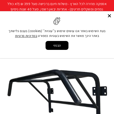
להמשך
אספקה מהירה לכל הארץ - משלוח חינם ברכישה מעל 399 ₪ (לא כולל
קריאה
נפחים ומשקלים חריגים) - אחריות יבואן רשמי, מעל 40 שנות ניסיון!
חיפוש
ניווט באתר
סל קני
בעת השימוש באתר אנו עושים שימוש ב''עוגיות'' (cookies) בעצם גלישתך
באתר הינך מאשר את השימוש בעוגיות כמפורט
במדיניות פרטיות
עמוד הבית
/
מותגים
/
®ENERGYM
/
מתח לקיר עמיד בתנאי חוץ
הבנתי