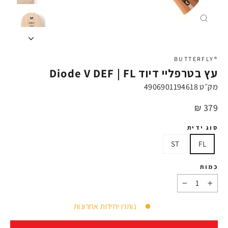
X
®BUTTERFLY
עץ בטרפליי דיוד Diode V DEF | FL
מק״ט
4906901194618
מחיר
379 ₪
סוג ידית
ST
FL
כמות
−
+
נותרו יחידות אחרונות