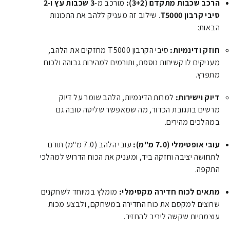
הרכב שכבות מתקדם (3+2):
מורכב מ-
3 שכבות עץ ו-2
סיבי קרבון T5000
. שילוב זה מעניק ללהב את התכונות
הבאות:
חוזק ודינמיות:
סיבי הקרבון T5000 מחזקים את הלהב,
מעניקים לו קשיחות נוספת, ותורמים למהירות גבוהה ולכוח
מתפרץ.
דיוק וישירות:
למרות הדינמיות, הלהב שומר על דיוק
מרשים בתגובת הכדור, מה שמאפשר שליטה טובה גם
במהלכים מהירים.
עובי אופטימלי (7.0 מ"מ):
עובי הלהב (7.0 מ"מ) תורם
לתחושה יציבה וחזקה ביד, ומעניק את הכוח הדרוש למהלכי
התקפה.
מתאים לכוח חדירה מקסימלי:
מומלץ במיוחד לשחקנים
שרוצים למקסם את כוח החדירה במשחקם, ולבצע מכות
עוצמתיות שקשה ליריב להחזיר.