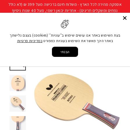
להמשך
אספקה מהירה לכל הארץ - משלוח חינם ברכישה מעל 399 ₪ (לא כולל
קריאה
נפחים ומשקלים חריגים) - אחריות יבואן רשמי, מעל 40 שנות ניסיון!
חיפוש
ניווט באתר
סל קני
בעת השימוש באתר אנו עושים שימוש ב''עוגיות'' (cookies) בעצם גלישתך
באתר הינך מאשר את השימוש בעוגיות כמפורט
במדיניות פרטיות
עמוד הבית
/
ענפי ספורט
/
טניס שולחן
/
עצים למחבטי טניס שולחן
/
עץ בטרפליי פרימורק
קרבון Primorac Carbon
הבנתי