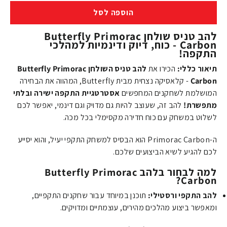
הוספה לסל
להב טניס שולחן Butterfly Primorac
Carbon - כוח, דיוק ודינמיות למהלכי
התקפה!
תיאור כללי:
הכירו את
להב טניס השולחן Butterfly Primorac
Carbon
- קלאסיקה נצחית מבית Butterfly, המהווה את הבחירה
המושלמת לשחקנים המחפשים
אסטרטגיית התקפה ישירה ובלתי
מתפשרת!
להב זה, שעוצב להיות גם מדויק וגם דינמי, יאפשר לכם
לשלוט במשחק עם כוח חדירה מקסימלי בכל מכה.
ה-Primorac Carbon הוא הבסיס למשחק התקפי יעיל, והוא יסייע
לכם להגיע לשיא הביצועים שלכם.
למה לבחור בלהב Butterfly Primorac
Carbon?
להב התקפי ורסטילי:
תוכנן במיוחד עבור שחקנים התקפיים,
ומאפשר ביצוע מהלכים מהירים, עוצמתיים ומדויקים.