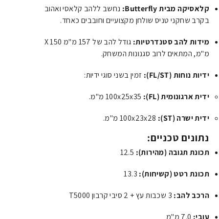
קלאסיקה מבית Butterfly:
נחשב ללהב קלאסי ואהוב
בקרב שחקני טניס שולחן מקצועיים וחובבים כאחד.
מידות להב סטנדרטיות:
גודל להב של 157 מ"מ X 150
מ"מ, המתאים לרוב סגנונות המשחק.
ידיות נוחות (FL/ST):
זמין בשני סוגי ידיות:
ידית ארגונומית (FL):
100x25x35 מ"מ.
ידית ישרה (ST):
100x23x28 מ"מ.
נתונים טכניים:
תכונת תגובה (מהירות):
12.5
תכונת רטט (קשיחות):
13.3
הרכב להב:
3 שכבות עץ + 2 סיבי קרבון T5000
עובי:
7.0 מ"מ