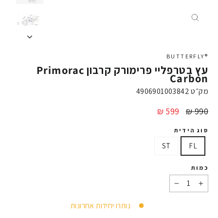
X
®BUTTERFLY
עץ בטרפליי פרימורק קרבון Primorac
Carbon
מק״ט
4906901003842
מחיר
מחיר
599 ₪
990 ₪
מבצע
סוג הידית
ST
FL
כמות
−
+
נותרו יחידות אחרונות