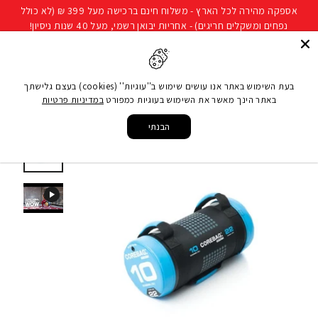
להמשך
אספקה מהירה לכל הארץ - משלוח חינם ברכישה מעל 399 ₪ (לא כולל
קריאה
נפחים ומשקלים חריגים) - אחריות יבואן רשמי, מעל 40 שנות ניסיון!
חיפוש
ניווט באתר
סל קני
בעת השימוש באתר אנו עושים שימוש ב''עוגיות'' (cookies) בעצם גלישתך
באתר הינך מאשר את השימוש בעוגיות כמפורט
במדיניות פרטיות
עמוד הבית
/
ציוד כושר ביתי
/
ציוד קרוספיט ופונקציונאלי
/
שק חול/כח
/
שק אימון 10 ק"ג
Corebag
הבנתי