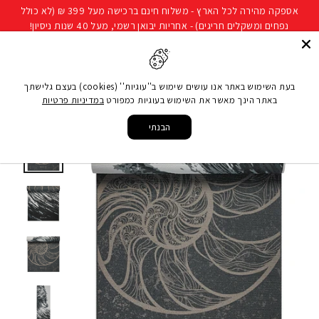
להמשך
אספקה מהירה לכל הארץ - משלוח חינם ברכישה מעל 399 ₪ (לא כולל
קריאה
נפחים ומשקלים חריגים) - אחריות יבואן רשמי, מעל 40 שנות ניסיון!
חיפוש
ניווט באתר
סל קני
בעת השימוש באתר אנו עושים שימוש ב''עוגיות'' (cookies) בעצם גלישתך
באתר הינך מאשר את השימוש בעוגיות כמפורט
במדיניות פרטיות
עמוד הבית
/
יוגה ופילאטיס
/
ציוד יוגה
/
מזרן יוגה
/
מזרן יוגה פרימיום 6 מ"מ REVERSIBLE
SPIRAL MOTION
הבנתי