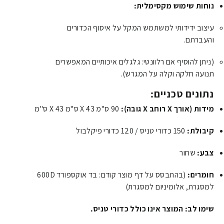
נוחות שימוש מקסימלית:
עיצוב ידידותי למשתמש המקל על איסוף הכדורים
והעברתם.
(ניתן להוסיף אם רלוונטי: גלגלים איכותיים המאפשרים
תנועה חלקה וקלה על המגרש).
נתונים טכניים:
מידות (אורך X רוחב X גובה):
90 ס"מ X 43 ס"מ X 43 ס"מ
קיבולת:
150 כדורי טניס / 120 כדורי פיקלבול
צבע:
שחור
חומרים:
(בהתבסס על דף מוצר קודם: בד אוקספורד 600D
למסגרת, אלומיניום למסגרת)
שימו לב: המוצר אינו כולל כדורי טניס.