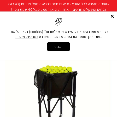
להמשך
אספקה מהירה לכל הארץ - משלוח חינם ברכישה מעל 399 ₪ (לא כולל
קריאה
נפחים ומשקלים חריגים) - אחריות יבואן רשמי, מעל 40 שנות ניסיון!
חיפוש
ניווט באתר
סל קני
בעת השימוש באתר אנו עושים שימוש ב''עוגיות'' (cookies) בעצם גלישתך
באתר הינך מאשר את השימוש בעוגיות כמפורט
במדיניות פרטיות
עמוד הבית
/
ענפי ספורט
/
ענפי ספורט נוספים
/
כדורי טניס/פאדל
/
עגלת כדורי טניס
מתקפלת
הבנתי