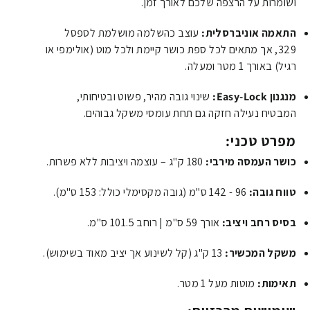
ושומרות על הרצפה שלכם לאורך זמן.
התאמה אוניברסלית:
עוצב כהשלמה מושלמת לספסל
329, אך מתאים לכל ספת כושר קיימת ולכל מוט (אולימפי או
רגיל) באורך 1 מטר ומעלה.
מנגנון Easy-Lock:
שינוי גובה מהיר, פשוט ובטיחותי,
המבטיח נעילה חזקה גם תחת עומסי משקל גבוהים.
מפרט טכני:
כושר העמסה מירבי:
180 ק"ג – עוצמה ויציבות ללא פשרות.
טווח גובה:
96 - 142 ס"מ (גובה מקסימלי כולל: 153 ס"מ).
בסיס רחב ויציב:
אורך 59 ס"מ | רוחב 101.5 ס"מ.
משקל המכשיר:
13 ק"ג (קל לשינוע אך יציב מאוד בשימוש).
תאימות:
מוטות מעל 1 מטר.