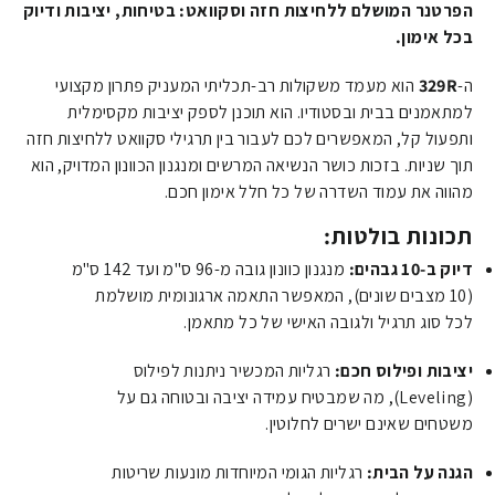
הפרטנר המושלם ללחיצות חזה וסקוואט: בטיחות, יציבות ודיוק
בכל אימון.
ה-
329R
הוא מעמד משקולות רב-תכליתי המעניק פתרון מקצועי
למתאמנים בבית ובסטודיו. הוא תוכנן לספק יציבות מקסימלית
ותפעול קל, המאפשרים לכם לעבור בין תרגילי סקוואט ללחיצות חזה
תוך שניות. בזכות כושר הנשיאה המרשים ומנגנון הכוונון המדויק, הוא
מהווה את עמוד השדרה של כל חלל אימון חכם.
תכונות בולטות:
דיוק ב-10 גבהים:
מנגנון כוונון גובה מ-96 ס"מ ועד 142 ס"מ
(10 מצבים שונים), המאפשר התאמה ארגונומית מושלמת
לכל סוג תרגיל ולגובה האישי של כל מתאמן.
יציבות ופילוס חכם:
רגליות המכשיר ניתנות לפילוס
(Leveling), מה שמבטיח עמידה יציבה ובטוחה גם על
משטחים שאינם ישרים לחלוטין.
הגנה על הבית:
רגליות הגומי המיוחדות מונעות שריטות