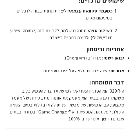
שימושים מרכזיים:
כמעמד סקוואט עצמאי:
ליצירת תחנת עבודה לרגליים
במינימום מקום.
בשילוב ספה:
תחנה מושלמת ללחיצת חזה (שטוחה, שיפוע
חיובי/שלילי) ולחיצת כתפיים בישיבה.
אחריות וביטחון
יבואן רשמי:
אנרג'ים (Energym).
אחריות:
שנה אחריות מלאה על איכות ועמידות.
דבר המומחה:
ה-329R הוא הפתרון האידיאלי למי שלא רוצה להעמיס כלוב
משקולות ענק בבית. הוא מעניק את אותה רמת בטיחות של מעמד
מקצועי, עם הגמישות של מכשיר שניתן להזיז בקלות בסיום האימון.
היכולת לפלס את המכשיר היא "Game Changer" במיוחד בבתים
שבהם הריצוף אינו ישר ב-100%.