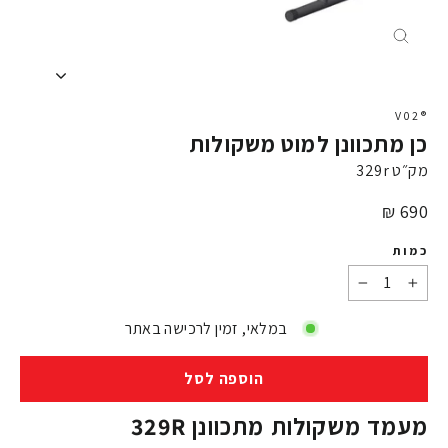
X
®V02
כן מתכוונן למוט משקולות
מק״ט
329r
מחיר
690 ₪
כמות
−
+
במלאי, זמין לרכישה באתר
הוספה לסל
מעמד משקולות מתכוונן 329R