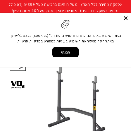
להמשך
אספקה מהירה לכל הארץ - משלוח חינם ברכישה מעל 399 ₪ (לא כולל
קריאה
נפחים ומשקלים חריגים) - אחריות יבואן רשמי, מעל 40 שנות ניסיון!
חיפוש
ניווט באתר
סל קני
בעת השימוש באתר אנו עושים שימוש ב''עוגיות'' (cookies) בעצם גלישתך
באתר הינך מאשר את השימוש בעוגיות כמפורט
במדיניות פרטיות
עמוד הבית
/
ציוד כושר ביתי
/
משקולות
/
כלוב משקולות / ריגים
/
כן מתכוונן למוט
משקולות
הבנתי