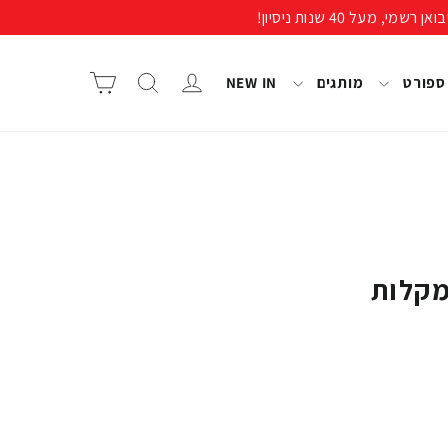
התחבר/י
חיפוש
סל קניות
 ספורט
מותגים
NEW IN