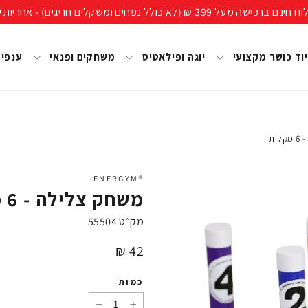
ים חריגים) - אחריות יבואן רשמי, מעל 40 שנות ניסיון!
וד כושר מקצועי
יוגה ופילאטיס
משחקים ופנאי
ענפי
ות
®ENERGYM
משחק צלילה - 6 מקלות
מק״ט
55504
מחיר
42 ₪
כמות