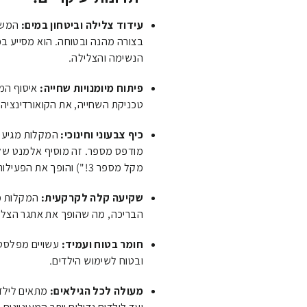
עידוד צלילה וביטחון במים:
המשחק
בצורה מהנה ובטוחה. הוא מסייע בפ
הנשימה והצלילה.
פיתוח מיומנויות שחייה:
איסוף המ
טכניקת השחייה, את הקואורדינציה 
כיף צבעוני וחינוכי:
המקלות מגיעים
מודפס מספר. זה מוסיף אלמנט של מ
מקל מספר 3!") והופך את הפעילות למושכת יותר.
שקיעה קלה לקרקעית:
המקלות מע
הבריכה, מה שהופך את אתגר הצליל
חומר בטוח ועמיד:
עשויים מפלסטיק
ובטוח לשימוש הילדים.
מעולה לכל הגילאים:
מתאים לילדי