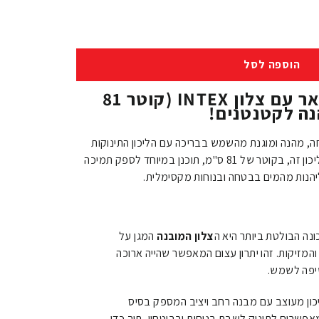
הוספה לסל
הליכון תינוקות מפואר עם צלון INTEX (קוטר 81
נה לקטנטנים!
ה, מהנה ומוגנת מהשמש בבריכה עם הליכון התינוקות
יכון זה, בקוטר של
81
ס"מ
, תוכנן במיוחד לספק תמיכה
 ליהנות מהמים בבטחה ובנוחות מקסימלית.
נה הבולטת ביותר היא ה
צלון המובנה
המגן על
המזיקות. זהו יתרון עצום המאפשר שהייה ארוכה
שיפה לשמש.
ון מעוצב עם מבנה רחב ויציב המספק בסיס
אפשרים לתינוק לשבת בנוחות ובביטחון, תוך כדי