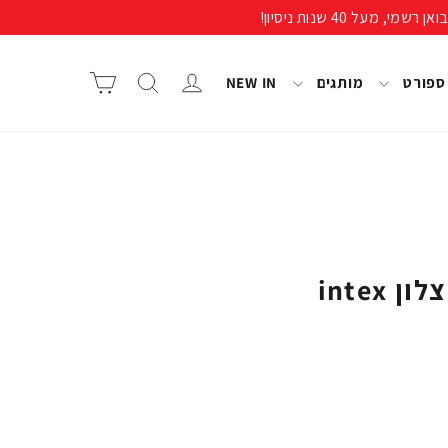
התחבר/י
חיפוש
סל קניות
 ספורט
מותגים
NEW IN
intex