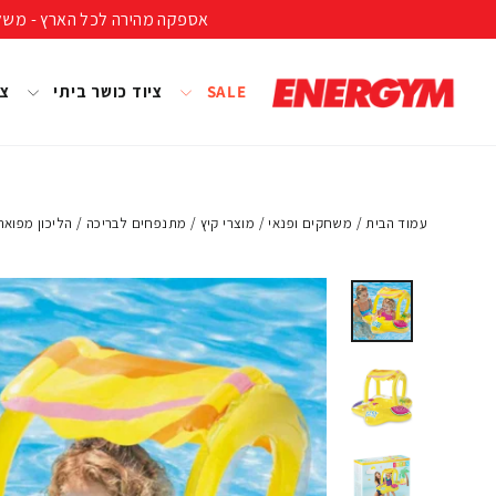
להמשך
אספקה מהירה לכל הארץ - משלוח חינם ברכישה מעל 399 ₪ (לא כולל נפחים ומשקל
קריאה
SALE
ציוד כושר ביתי
צי
עמוד הבית
/
משחקים ופנאי
/
מוצרי קיץ
/
מתנפחים לבריכה
/
הליכון מפואר עם 