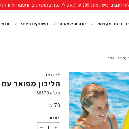
ים חריגים) - אחריות יבואן רשמי, מעל 40 שנות ניסיון!
וד כושר מקצועי
יוגה ופילאטיס
משחקים ופנאי
ענפי
צלון intex
®INTEX
הליכון מפואר עם צלון 
מק״ט
56573
מחיר
70 ₪
כמות