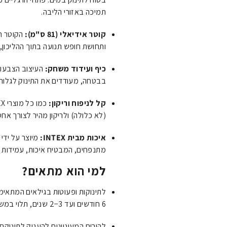
תמיכה באזורי הליבה.
קוטר אידיאלי (
81
ס"מ
):
הקוטר ה
ותחושת חופש תנועה בתוך ההליכון, 
כיף ועידוד משחק:
העיצוב הצבעונ
בבטחה, מעודדים את התינוק לגלות
קל לניפוח וריקון:
(לא כלולה) ולריקון מהיר לצורך אחסו
איכות מבית INTEX:
מתנפחים, המבטיח איכות, עמידות וש
למי הוא מתאים?
לתינוקות ופעוטות בגילאים המתאימ
6
חודשים
ועד
3
−
2
שנים
, תלוי במש
להורים המעוניינים להעניק לתינוקם