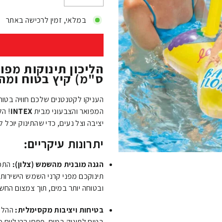
−
+
במלאי, זמין לרכישה באתר
ס"מ) קיץ בטוח ומה
העניקו לקטנטנים שלכם חוויה בטוח
המפואר והצבעוני מבית
INTEX
! הל
יציבה וצל נעים, כדי שהתינוק יוכל
יתרונות עיקריים:
הגנה מובנית מהשמש (צלון):
התכו
תינוקכם מפני קרני השמש הישירות ו
ובטוחה יותר במים, תוך צמצום הח
בטיחות ויציבות מקסימלית:
ההליכ
בטוח לתינוק במים. פתחי הרגליים מ