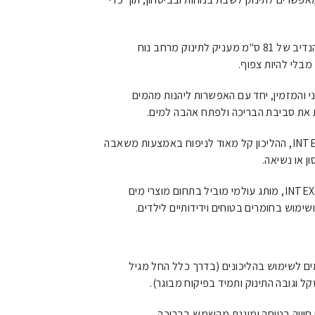
נדיב של
81
ס"מ
מעניק לתינוק מרחב נוח
מבלי להיות צפוף.
י והמזמין, יחד עם האפשרות ליהנות מהמים
 את סביבת הבריכה ולפתח אהבה למים.
כמו כל מוצרי INTEX, ההליכון קל מאוד לניפוח באמצעות משאבה
ן או נשיאה.
מיוצר על ידי INTEX, מותג עולמי מוביל בתחום מוצרי מים
ימוש בחומרים בטוחים וידידותיים לילדים.
ים לשימוש בהליכונים (בדרך כלל החל מגיל
קל וגובה התינוק ותמיד בפיקוח מבוגר).
 חוויה בטוחה ומוגנת מהשמש בבריכה.