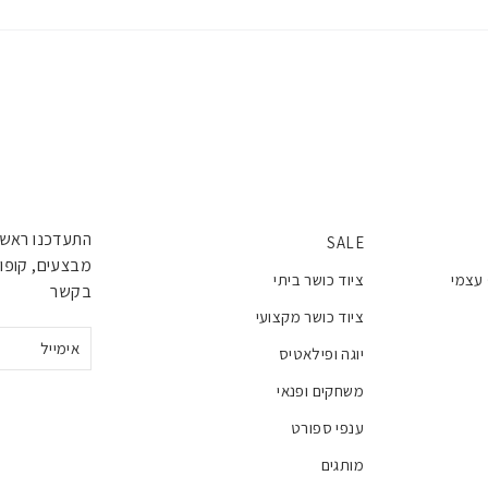
התעדכנו ראשו
SALE
מבצעים, קופונ
 עצמי
ציוד כושר ביתי
בקשר
ציוד כושר מקצועי
אימייל
יוגה ופילאטיס
משחקים ופנאי
ענפי ספורט
מותגים