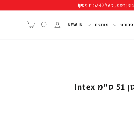
התחבר/י
חיפוש
סל קניות
 ספורט
מותגים
NEW IN
Int