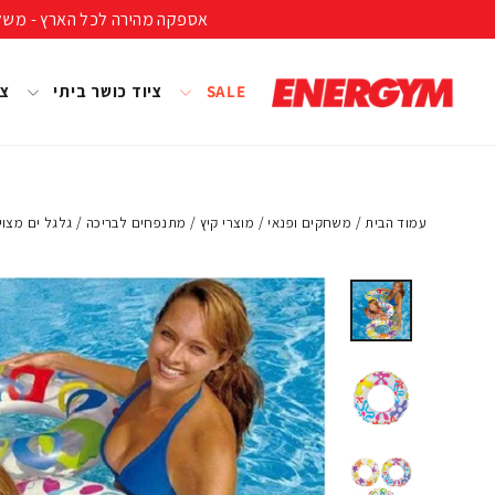
להמשך
אספקה מהירה לכל הארץ - משלוח חינם ברכישה מעל 399 ₪ (לא כולל נפחים ומשקל
קריאה
SALE
ציוד כושר ביתי
צי
עמוד הבית
/
משחקים ופנאי
/
מוצרי קיץ
/
מתנפחים לבריכה
/
גלגל ים מצוייר קטן 51