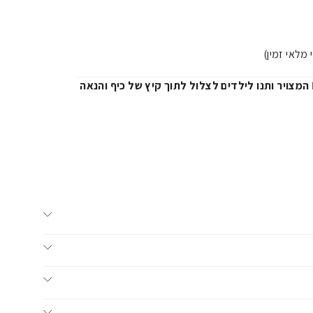
מלאי זמין)
הזמינו עכשיו את גלגל הים Intex המצויר ותנו לילדים לצלול לתוך קיץ של כיף והנאה