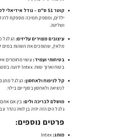
קוטר 51 ס"מ – גודל אידיאלי לקטנטנים:
ילדים, ומספק תמיכה מספקת לרגלי
ושליטה.
עיצובים מצוירים עליזים:
הגלגל מג
מלאי), שהופכים את השהות במים לחו
בטיחותי ועמיד:
עשוי מחומרים איכו
בטוח וארוך טווח. Intex ידועה בסטנדרטים גבוהים של ייצור.
קל לניפוח ולאחסון:
הגלגל מתנפח 
לנשיאה ולאחסון בסוף יום בילוי.
מושלם לבריכה ולים:
בין אם אתם 
גלגל הים הזה יהיה בן לוויה נהדר עבו
פרטים נוספים:
מותג:
Intex