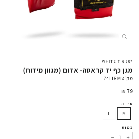
X
®WHITE TIGER
מגן כף יד קראטה- אדום (מגוון מידות)
מק״ט
7411RM
מחיר
79 ₪
מידה
L
M
כמות