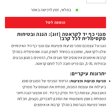
−
+
במלאי, זמין לרכישה באתר
הוספה לסל
מגני כף יד לקראטה (זוג): הגנה ובטיחות
מקסימלית לכל קרב!
הגנו על עצמכם מפני פגיעות ופציעות עם מגני כף היד האיכותיים
שלנו לקראטה, שתוכננו במיוחד לספק הגנה אופטימלית במהלך
קרבות ואימונים אינטנסיביים! מגנים אלו, הזמינים במגוון צבעים
ובמידות S-XL, הם פריט חובה לכל לוחם קראטה.
יתרונות עיקריים:
מניעת פגיעות ופציעות:
הריפוד הפנימי של המגנים סופג
ביעילות את עוצמת המכות, מפחית את העומס על מפרקי
האצבעות, עצמות כף היד ופרק כף היד. זהו אמצעי הגנה חיוני
המפחית באופן משמעותי את הסיכון לשברים, נקעים, חבלות
ושאר פציעות הנגרמות במהלך קרבות או אימונים.