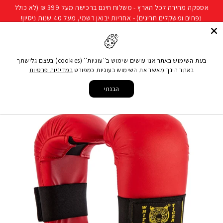
להמשך
אספקה מהירה לכל הארץ - משלוח חינם ברכישה מעל 399 ₪ (לא כולל
קריאה
נפחים ומשקלים חריגים) - אחריות יבואן רשמי, מעל 40 שנות ניסיון!
חיפוש
ניווט באתר
סל קני
בעת השימוש באתר אנו עושים שימוש ב''עוגיות'' (cookies) בעצם גלישתך
באתר הינך מאשר את השימוש בעוגיות כמפורט
במדיניות פרטיות
עמוד הבית
/
ענפי ספורט
/
אומנויות לחימה
/
ציוד הגנה
/
מגן כף יד קראטה- אדום (מגוון
מידות)
הבנתי