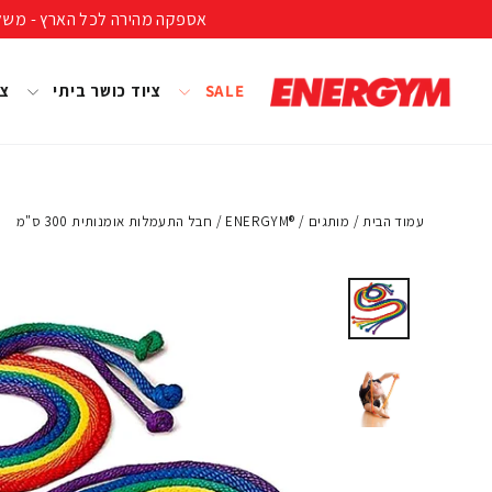
להמשך
אספקה מהירה לכל הארץ - משלוח חינם ברכישה מעל 399 ₪ (לא כולל נפחים ומשקל
קריאה
SALE
ציוד כושר ביתי
צי
עמוד הבית
/
מותגים
/
®ENERGYM
/
חבל התעמלות אומנותית 300 ס"מ