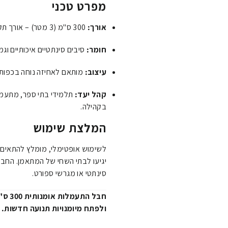
מפרט טכני
אורך:
300 ס"מ (3 מטר) – אורך תקני המאפשר מרחב תנועה מקסימלי.
חומר:
סיבים סינתטיים איכותיים וג
עיצוב:
מותאם לאחיזה נוחה בכפות י
קהל יעד:
תלמידי בתי ספר, מתעמלו
בקהילה.
המלצת שימוש
לשימוש אופטימלי, מומלץ להתאים 
יגיעו לבתי השחי של המתאמן. החב
סינתטי או מגרשי ספורט.
חבל 
ולפתח מיומנויות תנועה חדשות.