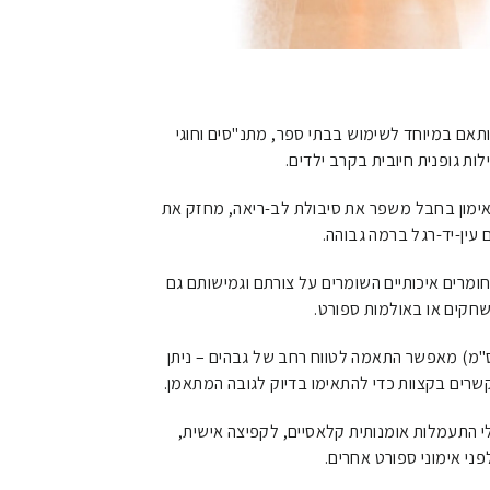
אם במיוחד לשימוש בבתי ספר, מתנ"סים וחוגי
ות גופנית חיובית בקרב ילדים.
ימון בחבל משפר את סיבולת לב-ריאה, מחזק את
 עין-יד-רגל ברמה גבוהה.
מרים איכותיים השומרים על צורתם וגמישותם גם
חקים או באולמות ספורט.
רך החבל (300 ס"מ) מאפשר התאמה לטווח רחב של גבהים – ניתן
ים בקצוות כדי להתאימו בדיוק לגובה המתאמן.
 התעמלות אומנותית קלאסיים, לקפיצה אישית,
ני אימוני ספורט אחרים.