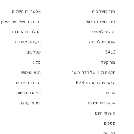
ציוד כושר ביתי
אפשרויות תשלום
ציוד כושר מקצועי
מדיניות משלוחים ואיסוף
יוגה ופילאטיס
החלפות והחזרות
אומנויות לחימה
תעודות אחריות
SALE
קטלוגים
צור קשר
בלוג
הקמה וליווי של חדרי כושר
תנאי שימוש
הצטרפו למהפכת B2B
מדיניות פרטיות
אודות
הצהרת נגישות
אפשרויות תשלום
ביטול עסקה
משלוח חינם
סניפים
דרושים