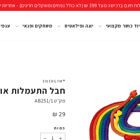
ים חריגים) - אחריות יבואן רשמי, מעל 40 שנות ניסיון!
וד כושר מקצועי
יוגה ופילאטיס
משחקים ופנאי
ענפי
®ENERGYM
חבל התעמלות אומנותית
מק״ט
AB251/1
מחיר
29 ₪
כמות