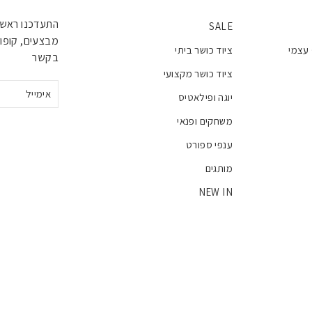
התעדכנו ראשו
SALE
מבצעים, קופונ
 עצמי
ציוד כושר ביתי
בקשר
ציוד כושר מקצועי
אימייל
יוגה ופילאטיס
משחקים ופנאי
ענפי ספורט
מותגים
NEW IN