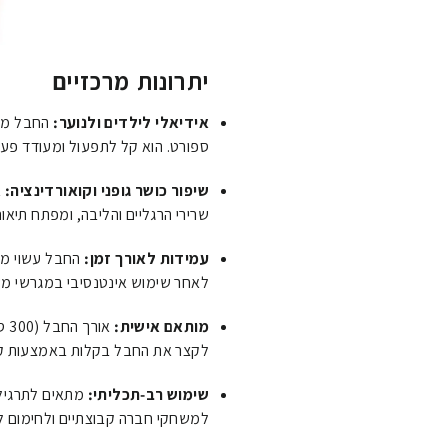
יתרונות מרכזיים
אידיאלי לילדים ולנוער:
החבל מות
ספורט. הוא קל לתפעול ומעודד פעיל
שיפור כושר גופני וקואורדינציה:
א
שרירי הרגליים והליבה, ומפתח תיאום
עמידות לאורך זמן:
החבל עשוי מחו
לאחר שימוש אינטנסיבי במגרשי מש
מותאם אישית:
או
לקצר את החבל בקלות באמצעות קשר
שימוש רב-תכליתי:
מתאים לתרגילי
למשחקי חברה קבוצתיים ולחימום לפ