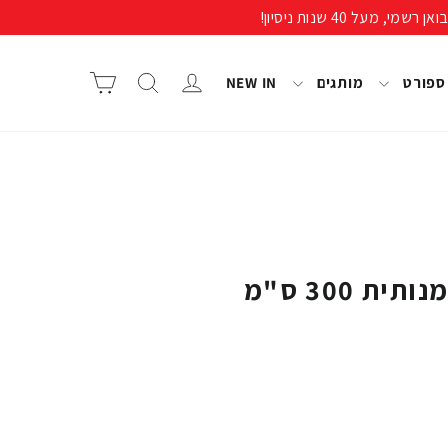
התחבר/י
חיפוש
סל קניות
 ספורט
מותגים
NEW IN
 300 ס"מ