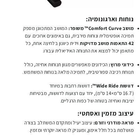
נוחות וארגונומיה:
מושב Comfort Curve™ משופר:
המושב המתכוונן מספק
תמיכה אופטימלית ונוחות מירבית, גם באימונים ארוכים. עם
42 התאמות מושב מדויקות
וידית כיוונון בלחיצה אחת, כל
מתאמן יכול למצוא את התנוחה האידיאלית עבורו.
כידוני מרוץ:
הכידונים מאפשרים מגוון תנוחות אחיזה, כולל
תנוחת רכיבה ספורטיבית, לתמיכה מלאה בנוחות המשתמש.
דוושות Wide Ride™:
דוושות רחבות במיוחד
(
16.7
ס"מ
×
14
ס"מ
), יחד עם רצועות לדוושות, מבטיחות
יציבות ואחיזה בטוחה של כפות הרגליים.
עיצוב מזמין ואסתטי:
מראה מודרני וזורם:
עיצוב יעיל ומתקדם המשתלב בצורה
מושלמת בכל חלל אימון, ומעניק לו מראה יוקרתי ומזמין.