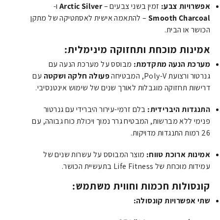
אפשרויות צבע:
זמין בשני צבעים –
Arctic Silver
ו-
Smooth Charcoal
– להתאמה אישית לאסתטיקה של מתקן
הכושר או הבית.
אמינות מוכחת ותחזוקה מינימלית:
מערכת הנעה מתקדמת:
מבוסס על מערכת הנעה עם
גנרטור ורצועת Poly-V, המבטיחה
פעולה חלקה ושקטה
עם
דרישות תחזוקה מוגבלות לאורך שנים של שימוש אינטנסיבי.
התנגדות היברידית:
בלם זרמי-עירור היברידי עם גנרטור
פנימי ללא מברשות, המבטיח גרר נמוך ויכולת כוח גבוהה, עם
26 רמות התנגדות מדויקות.
אמינות ארוכת טווח:
מוצר המבוסס על עשרות שנים של
עמידות מוכחת של Life Fitness בתעשיית הכושר.
קונסולות חכמות וחווית משתמש:
שתי אפשרויות קונסולה: