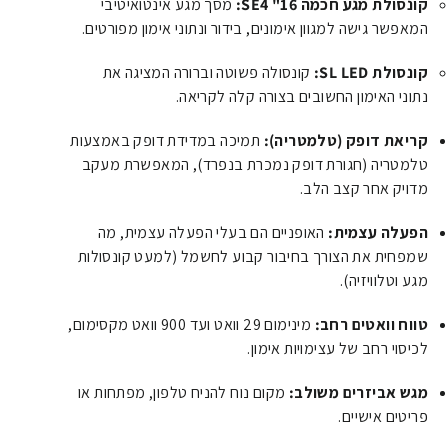
קונסולת מגע חכמה SE4 "16:
מסך מגע אינטואיטיבי
המאפשר גישה למגוון אימונים, בידור ונתוני אימון מפורטים.
קונסולת SL LED:
קונסולה פשוטה וברורה המציגה את
נתוני האימון החשובים בצורה קלה לקריאה.
קריאת דופק (טלמטריה):
תמיכה במדידת דופק באמצעות
טלמטריה (חגורת דופק נמכרת בנפרד), המאפשרת מעקב
מדויק אחר קצב הלב.
הפעלה עצמית:
האופניים הם בעלי הפעלה עצמית, מה
שמפחית את הצורך בחיבור קבוע לחשמל (למעט קונסולות
מגע וטלוויזיה).
טווח וואטים רחב:
מינימום 29 וואט ועד 900 וואט מקסימום,
לכיסוי רחב של עצימויות אימון.
מגש אביזרים משולב:
מקום נוח להניח טלפון, מפתחות או
פריטים אישיים.