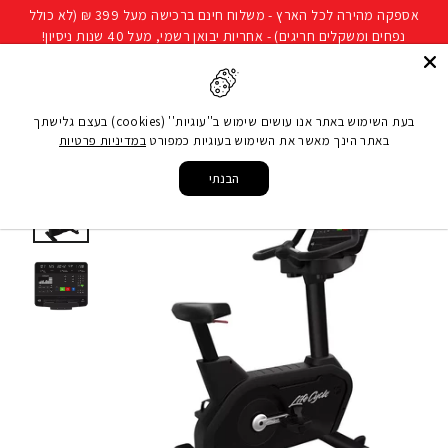
להמשך
אספקה מהירה לכל הארץ - משלוח חינם ברכישה מעל 399 ₪ (לא כולל
קריאה
נפחים ומשקלים חריגים) - אחריות יבואן רשמי, מעל 40 שנות ניסיון!
חיפוש
ניווט באתר
סל קני
בעת השימוש באתר אנו עושים שימוש ב''עוגיות'' (cookies) בעצם גלישתך
באתר הינך מאשר את השימוש בעוגיות כמפורט
במדיניות פרטיות
עמוד הבית
/
ציוד כושר מקצועי
/
Aspire Lifecycle Upright
/
Aspire
/
LIFE FITNESS
Exercise Bike
הבנתי