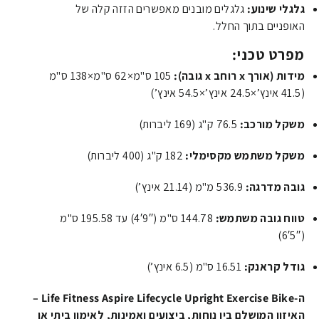
גלגלי שינוע:
גלגלים מובנים מאפשרים הזזה קלה של
האופניים בתוך החלל.
מפרט טכני:
מידות (אורך x רוחב x גובה):
105
ס"מ
×
62
ס"מ
×
138
ס"מ
(
41.5
אינץ’
×
24.5
אינץ’
×
54.5
אינץ’
)
משקל מורכב:
76.5
ק"ג
(
169
ליברות
)
משקל משתמש מקסימלי:
182
ק"ג
(
400
ליברות
)
גובה מדרגה:
536.9
מ"מ
(
21.14
אינץ’
)
טווח גובה משתמש:
144.78
ס"מ
(
′′
9
′
4
) עד
195.58
ס"מ
)
6
′
5
′′
(
גודל קראנק:
16.51
ס"מ
(
6.5
אינץ’
)
ה-Life Fitness Aspire Lifecycle Upright Exercise Bike –
האיזון המושלם בין נוחות, ביצועים ואמינות, לאימון ביתי או