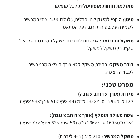
מושלמת ונוחות אופטימלית
לכל מתאמן.
מיגון:
היקפי למשקולות, כבלים, גלגלות משני צידי המכשיר
לשמירה על בטיחות והגנה על המתאמן.
משקולות ביניים:
אפשרות לתוספת משקל במדרגות של 1.5-
5 ק"ג בין משקל למשקל
בורר משקל:
בחירת משקל ללא צורך ביציאה מהמכשיר,
לעבודה רציפה.
מפרט טכני:
מידות (אורך x רוחב x גובה):
122
ס"מ
×
129
ס"מ
×
135
ס"מ
(
44
אינץ’
×
51
אינץ’
×
53
אינץ’
)
שטח פעולה מומלץ (אורך x רוחב x גובה):
150
ס"מ
×
160
ס"מ
×
196
ס"מ
(
59
אינץ’
×
63
אינץ’
×
77
אינץ’
)
משקל המכשיר:
210
ק"ג
(
462
ליברות
)