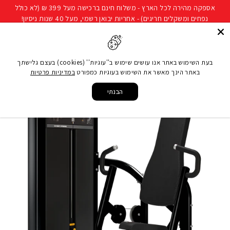
להמשך
אספקה מהירה לכל הארץ - משלוח חינם ברכישה מעל 399 ₪ (לא כולל
קריאה
נפחים ומשקלים חריגים) - אחריות יבואן רשמי, מעל 40 שנות ניסיון!
חיפוש
ניווט באתר
סל קני
בעת השימוש באתר אנו עושים שימוש ב''עוגיות'' (cookies) בעצם גלישתך
באתר הינך מאשר את השימוש בעוגיות כמפורט
במדיניות פרטיות
עמוד הבית
/
ציוד כושר מקצועי
/
Axiom Series Chest Press
/
Axiom
/
LIFE FITNESS
הבנתי