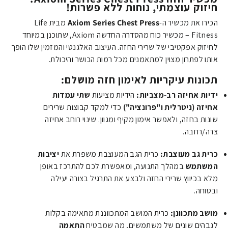
חיזוק עוצמתי, נוחות ללא פשרות!
הכירו את מכשיר ה-
Axiom Series Chest Press
מבית Life
Fitness – מכשיר כוח מהסדרה החדשה Axiom, שתוכנן במיוחד
לחיזוק אפקטיבי של שרירי החזה. העיצוב האלגנטי והמזמין שלו הופך
אותו לפתרון מצוין למתאמנים מכל רמות הכושר והיכולת.
תכונות עיקריות לאימון חזה מושלם:
ידיות אחיזה רב-מצביות:
הידיות מציעות
שתי עמדות
אחיזה (ניטרלית ו"פרונציה")
כדי למקד קבוצות שרירים
שונות בחזה, ולאפשר אימון מקיף ומגוון. שינוי רוחב אחיזה
צרה/רחבה.
כרית גב מעוצבת:
כרית הגב המעוצבת משפרת את
יציבות
המשתמש
במהלך התנועה, ומאפשרת לכם להתרכז באופן
מלא בכיווץ שרירי החזה ולבצע את התרגיל בצורה יעילה
ובטוחה.
מושב מתכוונן:
כרית המושב המתכווננת מתאימה בקלות
לגבהים שונים של משתמשים, מה שמבטיח
התאמה