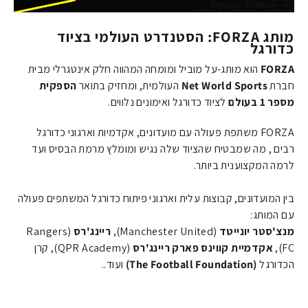
מותג FORZA: הסטנדרט העולמי בציוד
כדורגל
FORZA
הוא מותג-על מוביל ומומחה המהווה חלק אינטגרלי מבית
חברת
Net World Sports
העולמית, ומחזיק בתואר
הספקית
מספר 1 בעולם
לציוד כדורגל ואימונים נלווים.
FORZA משתפת פעולה עם מועדונים, אקדמיות וארגוני כדורגל
רבים , מה שמבטיח שהציוד שלה נגיש ומומלץ מרמת הבסיס ועד
לרמה המקצוענית ביותר.
בין המועדונים, קבוצות עלית וארגוני פיתוח כדורגל המשתפים פעולה
עם המותג:
מנצ'סטר יונייטד
(Manchester United),
ריינג'רס
(Rangers
FC),
אקדמיית קווינס פארק ריינג'רס
(QPR Academy), קרן
הכדורגל
(The Football Foundation)
ועוד..