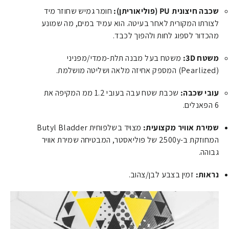
שכבה חיצונית PU (פוליאוריתן):
חומר גמיש שחוזר מיד
לצורתו המקורית לאחר בעיטה. הוא עמיד במים, מה שמונע
מהכדור לספוג לחות ולהפוך לכבד.
משטח 3D:
משטח בעל מבנה תלת-ממדי/מפניני
(Pearlized) המספק אחיזה מלאה ושליטה מושלמת.
עובי שכבה:
שכבת שטח עבה בעובי 1.2 ממ המקיפה את
6 הפאנלים.
שמירת אוויר מקצועית:
מצויד בשלפוחית Butyl Bladder
המחוזקת ב-2500y של פוליאסטר, המבטיחה שמירת אוויר
גבוהה.
נראות:
זמין בצבע לבן/צהוב.