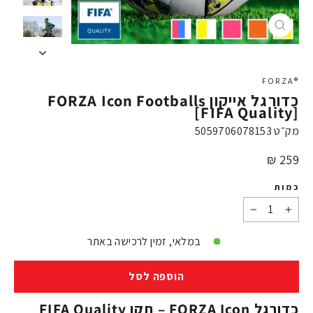
X
®FORZA
כדורגל אייקון FORZA Icon Footballs
[FIFA Quality]
מק״ט
5059706078153
מחיר
259 ₪
כמות
−
+
במלאי, זמין לרכישה באתר
הוספה לסל
כדורגל FORZA Icon – תקן FIFA Quality