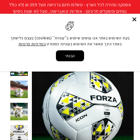
להמשך
אספקה מהירה לכל הארץ - משלוח חינם ברכישה מעל 399 ₪ (לא כולל
קריאה
נפחים ומשקלים חריגים) - אחריות יבואן רשמי, מעל 40 שנות ניסיון!
חיפוש
ניווט באתר
סל קני
בעת השימוש באתר אנו עושים שימוש ב''עוגיות'' (cookies) בעצם גלישתך
באתר הינך מאשר את השימוש בעוגיות כמפורט
במדיניות פרטיות
עמוד הבית
/
ענפי ספורט
/
כדורגל
/
ציוד אימון כדורגל
/
כדורגל אייקון FORZA Icon
Footballs [FIFA Quality]
הבנתי