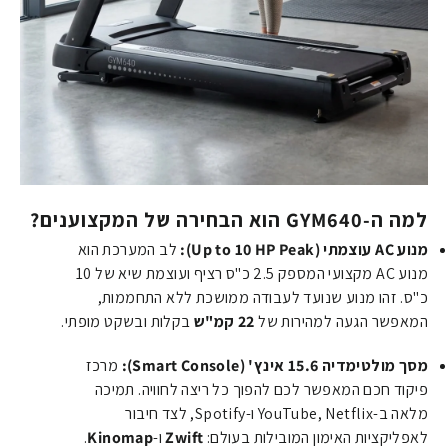
למה ה-GYM640 הוא הבחירה של המקצוענים?
מנוע AC עוצמתי (Up to 10 HP Peak):
לב המערכת הוא
מנוע AC מקצועי המספק 2.5 כ"ס רציף ועוצמת שיא של 10
כ"ס. זהו מנוע שנועד לעבודה ממושכת ללא התחממות,
המאפשר הגעה למהירות של
22 קמ"ש
בקלות ובשקט מופתי.
מסך מולטימדיה 15.6 אינץ' (Smart Console):
מרכז
פיקוד חכם המאפשר לכם להפוך כל ריצה לחוויה. תמיכה
מלאה ב-YouTube, Netflix ו-Spotify, לצד חיבור
לאפליקציות האימון המובילות בעולם:
Zwift
ו-
Kinomap
.