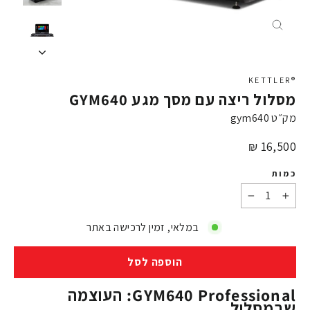
X
®KETTLER
מסלול ריצה עם מסך מגע GYM640
מק״ט
gym640
מחיר
16,500 ₪
כמות
−
+
במלאי, זמין לרכישה באתר
הוספה לסל
GYM640 Professional: העוצמה
שבמסלול