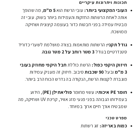
תכונות ויתרונות עיקריים
העובי המקצועי ביותר:
עובי הרשת הוא
5 מ"מ
, מה שהופך
אותה לאחת הרשתות החזקות והעמידות ביותר בשוק. עובי זה
מבטיח עמידה בפני חבטות כדור בעוצמה קיצונית ושחיקה
ממושכת.
גודל תקני:
הרשתות מותאמות בצורה מושלמת לשערי כדוריד
סטנדרטיים בגודל
3 מטר רוחב על 2 מטר גובה
.
חיזוק היקפי כפול:
הרשת כוללת
חבל היקפי מחוזק בעובי
3 מ"מ
ובעל
90 שכבות
סיבוב. חיזוק זה מעניק עמידות
מוגברת לקצוות הרשת, הנקודה בה נדרש הכוח הרב ביותר.
חומר PE איכותי:
עשוי מחומר
פוליאתילן (PE)
, הידוע
בעמידותו הגבוהה בפני פגעי מזג אוויר, קרינת UV ושחיקה, מה
שמבטיח אורך חיים ארוך במיוחד.
מפרט טכני
כמות באריזה:
זוג רשתות