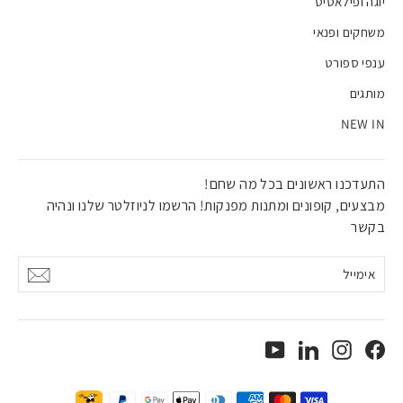
יוגה ופילאטיס
משחקים ופנאי
ענפי ספורט
מותגים
NEW IN
התעדכנו ראשונים בכל מה שחם!
מבצעים, קופונים ומתנות מפנקות! הרשמו לניוזלטר שלנו ונהיה
בקשר
אימייל
אישור
YouTube
LinkedIn
Instagram
Facebook