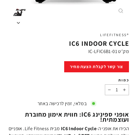
X
®LIFEFITNESS
IC6 INDOOR CYCLE
מק״ט
IC-LFIC6B1-01
מחיר
צור קשר לקבלת הצעת מחיר
כמות
−
+
במלאי, זמין לרכישה באתר
אופני ספינינג IC6: חווית אימון מחוברת
ועוצמתית!
הכירו את אופני ה-
IC6 Indoor Cycle
מבית Life Fitness. אופניים