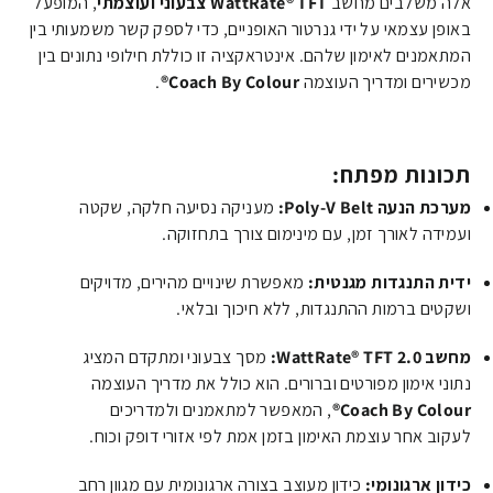
אלה משלבים מחשב
WattRate® TFT צבעוני ועוצמתי
, המופעל
באופן עצמאי על ידי גנרטור האופניים, כדי לספק קשר משמעותי בין
המתאמנים לאימון שלהם. אינטראקציה זו כוללת חילופי נתונים בין
מכשירים ומדריך העוצמה
Coach By Colour®
.
תכונות מפתח:
מערכת הנעה Poly-V Belt:
מעניקה נסיעה חלקה, שקטה
ועמידה לאורך זמן, עם מינימום צורך בתחזוקה.
ידית התנגדות מגנטית:
מאפשרת שינויים מהירים, מדויקים
ושקטים ברמות ההתנגדות, ללא חיכוך ובלאי.
מחשב WattRate® TFT 2.0:
מסך צבעוני ומתקדם המציג
נתוני אימון מפורטים וברורים. הוא כולל את מדריך העוצמה
Coach By Colour®
, המאפשר למתאמנים ולמדריכים
לעקוב אחר עוצמת האימון בזמן אמת לפי אזורי דופק וכוח.
כידון ארגונומי:
כידון מעוצב בצורה ארגונומית עם מגוון רחב