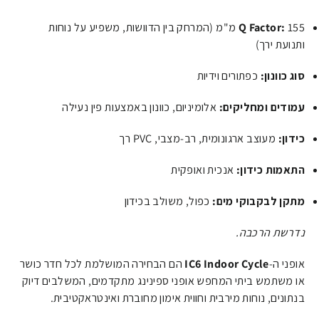
155
Q Factor:
מ"מ
(המרחק בין הדוושות, משפיע על נוחות
ותנועת ירך)
סוג כוונון:
כפתורים וידיות
עמודים ומחליקים:
אלומיניום, כוונון באמצעות פין נעילה
כידון:
מעוצב ארגונומית, רב-מצבי, PVC רך
התאמות כידון:
אנכית ואופקית
מתקן לבקבוקי מים:
כפול, משולב בכידון
נדרשת הרכבה.
אופני ה-
IC6 Indoor Cycle
הם הבחירה המושלמת לכל חדר כושר
או משתמש ביתי המחפש אופני ספינינג מתקדמים, המשלבים דיוק
בנתונים, נוחות מירבית וחווית אימון מחוברת ואינטראקטיבית.