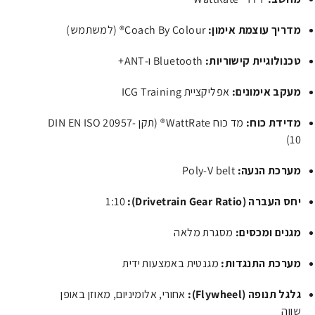
מדריך עוצמת אימון:
Coach By Colour® (למשתמש)
טכנולוגיית קישוריות:
Bluetooth ו-ANT+
מעקב אימונים:
אפליקציית ICG Training
מדידת כוח:
מד כוח WattRate® (תקן DIN EN ISO 20957-
10)
מערכת הנעה:
Poly-V belt
יחס העברה (Drivetrain Gear Ratio):
1:10
מגנים ומכסים:
מסגרת מלאה
מערכת התנגדות:
מגנטית באמצעות ידית
גלגל תנופה (Flywheel):
אחורי, אלומיניום, מאוזן באופן
שווה