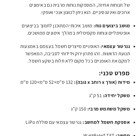
של תנוחות אחיזה, המספקות נוחות מרבית גם באימונים
ארוכים ואינטנסיביים. הוא ניתן לכוונון אנכי ואופקי.
מושב ביצועים נוח:
מושב איכותי המתוכנן לתמוך בביצועים
אופטימליים ונוחות מקסימלית במהלך אימונים ממושכים.
גנרטור עצמאי:
האופניים מייצרים חשמל בעצמם באמצעות
תנועת הדוושות. זהו פתרון ירוק וידידותי לסביבה, המאפשר
למקם את האופניים בכל מקום ללא תלות בשקע חשמל.
מפרט טכני:
מידות (אורך x רוחב x גובה):
132
ס"מ
×
52
ס"מ
×
120
ס"מ
משקל יחידה:
51
ק"ג
משקל משתמש מרבי:
150
ק"ג
אספקת חשמל למחשב:
גנרטור עצמאי עם סוללת LiPo
מחשב:
WattRate® TFT