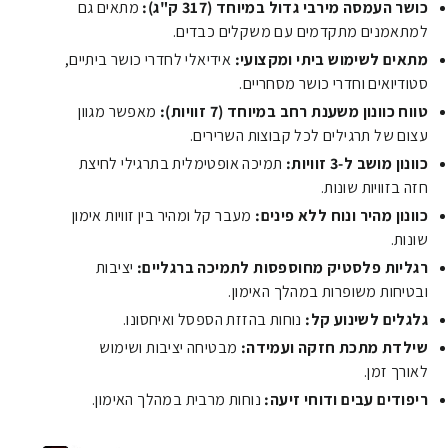
כושר העמסה מירבי גדול במיוחד (317 ק"ג):
מתאים גם
למתאמנים מתקדמים עם משקלים כבדים.
מתאים לשימוש ביתי ומקצועי:
אידיאלי לחדרי כושר ביתיים,
סטודיואים וחדרי כושר מסחריים.
טווח כוונון משענת רחב במיוחד (7 זוויות):
מאפשר מגוון
עצום של תרגילים לכל קבוצות השרירים.
כוונון מושב ל-3 זוויות:
תמיכה אופטימלית בתרגילי לחיצת
חזה בזוויות שונות.
כוונון מהיר ונוח ללא פינים:
מעבר קל ומהיר בין זוויות אימון
שונות.
רגליות פלסטיק מחוספסות לתמיכה ברגליים:
יציבות
ובטיחות משופרות במהלך האימון.
גלגלים לשינוע קל:
נוחות בהזזת הספסל ואיחסונו.
שילדת מתכת חזקה ועמידה:
מבטיחה יציבות ושימוש
לאורך זמן.
ריפודים עבים ודוחי זיעה:
נוחות מרבית במהלך האימון.