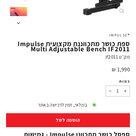
X
®IMPULSE
ספת כושר מתכווננת מקצועית Impulse
Multi Adjustable Bench IF2011
מק״ט
if2011
מחיר
1,990 ₪
כמות
−
+
במלאי, זמין לרכישה באתר
הוספה לסל
ספסל כושר מתכוונן Impulse - גמישות