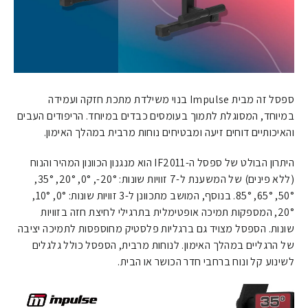
ספסל זה מבית Impulse בנוי משילדת מתכת חזקה ועמידה
במיוחד, המסוגלת לתמוך בעומסים כבדים במיוחד. הריפודים העבים
והאיכותיים דוחים זיעה ומבטיחים נוחות מרבית במהלך האימון.
היתרון הבולט של ספסל ה-IF2011 הוא מנגנון הכוונון המהיר והנוח
(ללא פינים) של המשענת ל-7 זוויות שונות: 20°-, 0°, 20°, 35°,
50°, 65°, 85°. בנוסף, המושב מתכוונן ל-3 זוויות שונות: 0°, 10°,
20°, המספקות תמיכה אופטימלית בתרגילי לחיצת חזה בזוויות
שונות. הספסל מצויד גם ברגליות פלסטיק מחוספסות לתמיכה יציבה
של הרגליים במהלך האימון. לנוחות מרבית, הספסל כולל גלגלים
לשינוע קל ונוח ברחבי חדר הכושר או הבית.