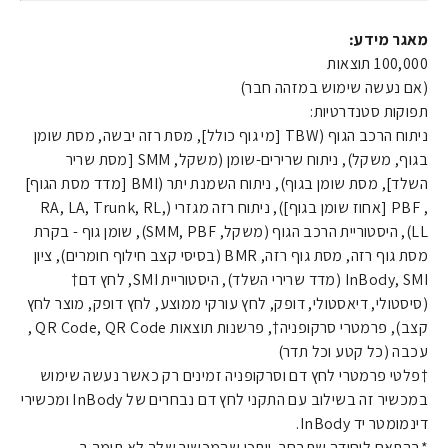
מאגר מידע:
100,000 תוצאות
(אם נעשה שימוש במזהה חבר)
תפוקות סטנדרטיות:
ניתוח הרכב הגוף (TBW [מי גוף כולל], מסת רזה יבשה, מסת שומן
בגוף, משקל), ניתוח שרירים-שומן (משקל, SMM [מסת שריר
השלד], מסת שומן בגוף), ניתוח השמנת יתר (BMI [מדד מסת הגוף]
, PBF [אחוז שומן בגוף]), ניתוח רזה מגזרי (RA, LA, Trunk, RL,
LL), היסטוריית הרכב הגוף (משקל, SMM, PBF), שומן גוף - בקרת
מסת גוף רזה, מסת גוף רזה, BMR (בסיסי קצב חילוף חומרים), ציון
InBody, SMI (מדד שרירי השלד), היסטוריית SMI, לחץ דם†
(סיסטולי, דיאסטולי, דופק, לחץ עורקי ממוצע, לחץ דופק, מוצר לחץ
קצב), פרמטרי סרקופניה†, פרשנות תוצאות QR Code, QR Code ,
עכבה (כל קטע וכל תדר)
†פלטי פרמטרי לחץ דם וסרקופניה זמינים רק כאשר נעשה שימוש
במכשיר זה בשילוב עם התקני לחץ דם נבחרים של InBody ומכשירי
דינמומטר יד InBody.
*בהתאם ליחידה שתבחר, ייתכן שהמכשיר שלך לא תומך ב-