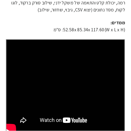
רמה, יכולת קלט והתאמה של משקל ידני, שילוב סורק ברקוד, לוגו
לקוח, מסד נתונים (יצוא CSV, גיבוי, שחזור, שילוב)
ממדים:
52.58x 85.34x 117.60(W x L x H): ס"מ