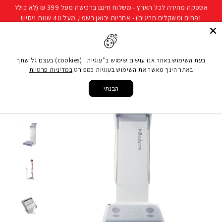
להמשך
אספקה מהירה לכל הארץ - משלוח חינם ברכישה מעל 399 ₪ (לא כולל
קריאה
נפחים ומשקלים חריגים) - אחריות יבואן רשמי, מעל 40 שנות ניסיון!
חיפוש
ניווט באתר
סל קני
בעת השימוש באתר אנו עושים שימוש ב''עוגיות'' (cookies) בעצם גלישתך
באתר הינך מאשר את השימוש בעוגיות כמפורט
במדיניות פרטיות
עמוד הבית
/
ציוד כושר ביתי
/
אביזרי כושר
/
משקל חכם
/
InBody 770
הבנתי