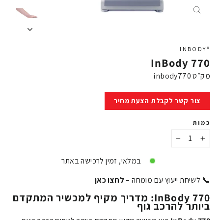
X
®INBODY
InBody 770
מק״ט
inbody770
מחיר
צור קשר לקבלת הצעת מחיר
כמות
−
+
במלאי, זמין לרכישה באתר
📞 לשיחת ייעוץ עם מומחה –
לחצו כאן
InBody 770: מדריך מקיף למכשיר המתקדם
ביותר להרכב גוף