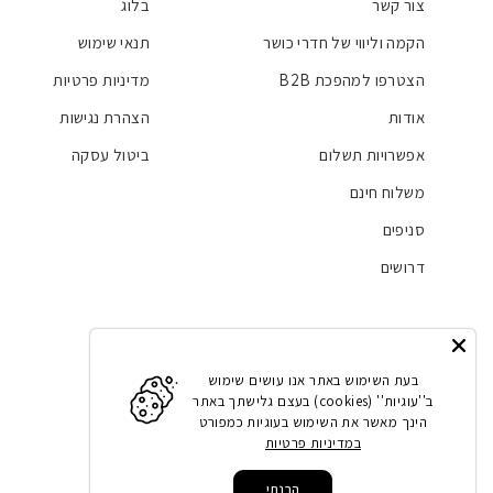
צור קשר
בלוג
הקמה וליווי של חדרי כושר
תנאי שימוש
הצטרפו למהפכת B2B
מדיניות פרטיות
אודות
הצהרת נגישות
אפשרויות תשלום
ביטול עסקה
משלוח חינם
סניפים
דרושים
Facebook
Instagram
LinkedIn
YouTube
בעת השימוש באתר אנו עושים שימוש
ב''עוגיות'' (cookies) בעצם גלישתך באתר
הינך מאשר את השימוש בעוגיות כמפורט
במדיניות פרטיות
הבנתי