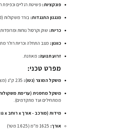
פונקציות:
פשיטת רגליים וכפיפת רג
מנגנון התנגדות:
בורר משקולות (Pin Loaded) – לשינוי מהיר ובטוח של העומס.
כריות:
שוק וקרסול נוחות ומרופדות.
כוונון:
מצב התחלה וכריות רולר מתכ
זרוע תנועה:
מאוזנת.
מפרט טכני:
משקל המוצר (נטו):
235 ק"ג (מצביע על בנייה חזקה ויציבה).
משקל מחסנית (ערימת משקולות)
ממתחילים ועד מתקדמים).
מידות (מורכב - אורך x רוחב x גובה):
אורך:
1625 מ"מ (1.625 מטר)