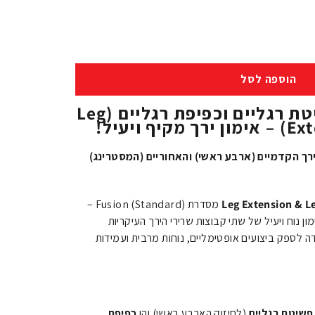
הוספה לסל
מכשיר משולב לפשיטת רגליים וכפיפת רגליים (Leg
 ויעיל!
רך הקדמיים (ארבע ראשי) והאחוריים (המסטרינג)
Leg Extension & L
מסדרת Fusion (Standard) –
 נוח ויעיל של שתי קבוצות שרירי הירך העיקריות
 לספק ביצועים אופטימליים, נוחות מרבית ועמידות
פשיטת רגליים
(לחיזוק הארבע ראשי) והן
כפיפת