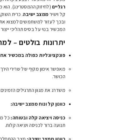
רגליים
(לחיזוק ההמסטרינג). הוא 
קל וישיר
ממצב ישיבה
. כרית השוק
ובכך לעזור למשתמשים למצוא את תנו
המכשיר בנוי על בסיס תהליכי ייצור מ
יתרונות בולטים – למ
פונקציונליות כפולה במכשיר אח
מאפשר אימון מקיף של שרירי הירך ה
הכושר.
משדרג את מגוון התרגילים הזמינים
כוונון קל ונוח ממצב ישיבה:
כניסה ויציאה קלה ובטוחה:
כל מצ
תנועה ברור לכניסה ויציאה קלות.
כוונון ממצב ישיבה:
מצב ההתחלה וכ