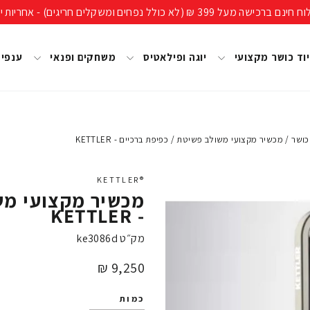
ים חריגים) - אחריות יבואן רשמי, מעל 40 שנות ניסיון!
וד כושר מקצועי
יוגה ופילאטיס
משחקים ופנאי
ענפי
כושר
/
מכשיר מקצועי משולב פשיטת / כפיפת ברכיים - KETTLER
®KETTLER
מכשיר מקצועי מש
- KETTLER
מק״ט
ke3086d
מחיר
9,250 ₪
כמות