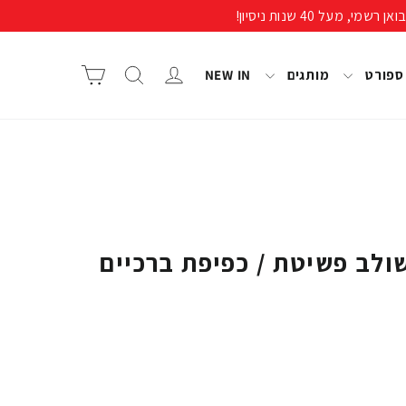
התחבר/י
חיפוש
סל קניות
 ספורט
מותגים
NEW IN
ולב פשיטת / כפיפת ברכיים