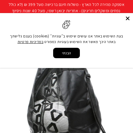
להמשך
אספקה מהירה לכל הארץ - משלוח חינם ברכישה מעל 399 ₪ (לא כולל
קריאה
נפחים ומשקלים חריגים) - אחריות יבואן רשמי, מעל 40 שנות ניסיון!
חיפוש
ניווט באתר
סל קני
בעת השימוש באתר אנו עושים שימוש ב''עוגיות'' (cookies) בעצם גלישתך
באתר הינך מאשר את השימוש בעוגיות כמפורט
במדיניות פרטיות
עמוד הבית
/
משחקים ופנאי
/
מוצרי קיץ
/
כדורעף חופים
/
תיק לנשיאת כדורים
הבנתי