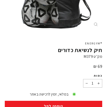
X
®ENERGYM
תיק לנשיאת כדורים
מק״ט
M379
מחיר
69 ₪
כמות
−
+
במלאי, זמין לרכישה באתר
הוספה לסל