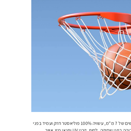
רשת כדורסל איכותית זו, בעובי מרשים של 7 מ"מ, עשויה 100% פוליאסטר חזק ועמיד בפני
קריעה. חומר זה ידוע בעמידותו הגבוהה בפני שחיקה, לחות, קרני UV ותנאי מזג אוויר