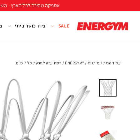
להמשך
אספקה מהירה לכל הארץ - משלוח חינם ברכישה מעל 399 ₪ (לא כולל נפחים ומשקל
קריאה
SALE
ציוד כושר ביתי
צי
עמוד הבית
/
מותגים
/
®ENERGYM
/
רשת עבה לטבעת סל 7 מ"מ