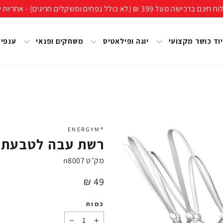
ים חריגים) - אחריות יבואן רשמי, מעל 40 שנות ניסיון!
וד כושר מקצועי
יוגה ופילאטיס
משחקים ופנאי
ענפי
®ENERGYM
רשת עבה לטבעת סל 7
מק״ט
n8007
מחיר
49 ₪
כמות