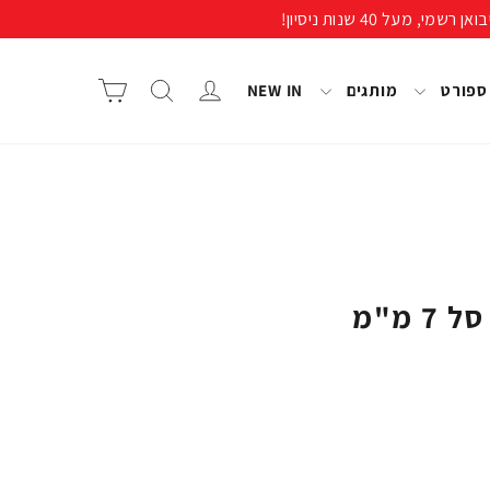
התחבר/י
חיפוש
סל קניות
 ספורט
מותגים
NEW IN
 מ"מ