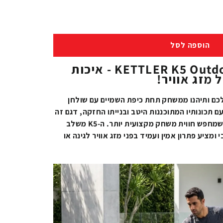
הוספה לסל
שולחן טניס חוץ KETTLER K5 Outdoor - איכות
 מזג אוויר!
לכם ותיהנו ממשחק תחת כיפת השמיים עם שולחן
יס KETTLER K5 Outdoor. עם תכונותיו המתוכננות היטב ובנייתו החזקה, דגם זה
הוא הבחירה האידיאלית לכל מי שמחפש חווית משחק מקצועית יותר. ה-K5 משלב
מציע פתרון אמין ועמיד בפני מזג אוויר לגינה או