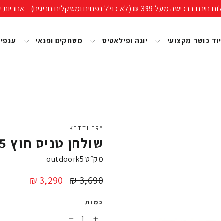
ים חריגים) - אחריות יבואן רשמי, מעל 40 שנות ניסיון!
וד כושר מקצועי
יוגה ופילאטיס
משחקים ופנאי
ענפי
®KETTLER
שולחן טניס חוץ OUTDOOR K5 קטלר
מק״ט
outdoork5
מחיר
מחיר
3,290 ₪
3,690 ₪
מבצע
כמות