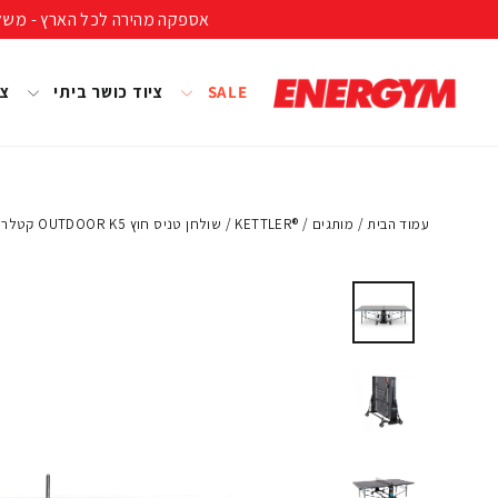
להמשך
אספקה מהירה לכל הארץ - משלוח חינם ברכישה מעל 399 ₪ (לא כולל נפחים ומשקל
קריאה
SALE
ציוד כושר ביתי
צי
עמוד הבית
/
מותגים
/
®KETTLER
/
שולחן טניס חוץ OUTDOOR K5 קטלר