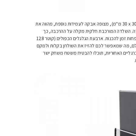
הפרופיל המרובע החזק של ה-K5 (30 x 30 מ"מ), מצופה אבקה לעמידות נוספת, מהווה את
זה. השלדה המורכבת חלקית מקלה על ההרכבה, כך
שתוכלו להקדיש יותר זמן למשחק ופחות זמן להכנות. ארבעת הגלגלים הכפולים (קוטר 128
ולם, מה שמאפשר לכם להזיז את השולחן בקלות ולמקם
 ברגליים האחוריות, תוכלו להבטיח משטח משחק ישר