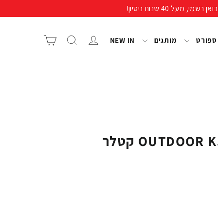
התחבר/י
חיפוש
סל קניות
 ספורט
מותגים
NEW IN