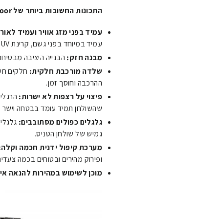
התכונות החשובות ביותר של K5 Outdoor במבט חטוף:
עמיד בפני מזג אוויר ועמיד לאורך
עמיד במיוחד בפני גשם, קרינת UV ושינויי טמפרטורה.
מבנה חזק:
הבנייה היציבה מבטיחה 
שלדה מורכבת חלקית:
חלקים חש
ההרכבה וחוסך זמן.
פיצוי על רצפות לא ישרות:
הרגליו
שהשולחן תמיד עומד בבטחה וישר 
גלגלים כפולים מסתובבים:
גלגלים
גמיש של שולחן הטניס.
מערכת קיפול ידנית חכמה וקלה:
ופירוק מהירים ובטוחים בכמה צעדי
מוכן לשימוש במהירות להנאה אינ