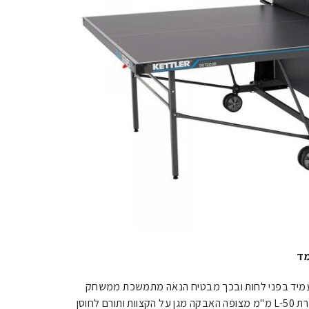
מד
ח מלמין בעובי 5 מ"מ של ה-K5 עמיד בפני לחות ובכך מבטיח הנאה מתמשכת ממשחק
בכל תנאי מזג האוויר. פרופיל המסגרת L-50 מ"מ מצופה האבקה מגן על הקצוות ותורם לחוסן