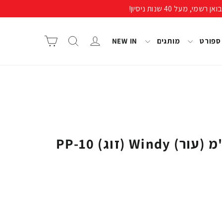
התחבר/י
חיפוש
סל קניות
 ספורט
מותגים
NEW IN