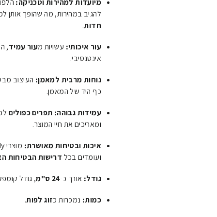
מיועדות למהירות וטכניקה:
הלפות
להגיב במהירות, מה שהופך אותן למ
חדות
.
עור איכותי:
עשויות מ
עור עמיד
, ה
אינטנסיבי.
נוחות מרבית למאמן:
העיצוב מבט
כף היד של המאמן.
עמידות גבוהה:
תפרים כפולים
לכל
ומאריכים את חיי המוצר.
איכות ובטיחות מאושרת:
מוצרי Windy נבדקים על ידי
ועומדים בכל
דרישות הבטיחות הא
גודל:
אורך כ-
24 ס"מ
, גודל קומפקט
כמות:
נמכרות כ
זוג לפות
.