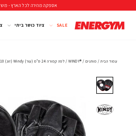
להמשך
אספקה מהירה לכל הארץ - משלוח חינם ברכישה מעל 399 ₪ (לא כולל נפחים ומשקל
קריאה
SALE
ציוד כושר ביתי
צי
עמוד הבית
/
מותגים
/
®WINDY
/
לפה קמורה 24 ס"מ (עור) Windy (זוג) PP-10