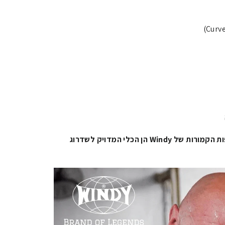
העלה את רמת האימון שלך: הלפות הקמורות של Windy הן הכלי המדויק לשדרוג