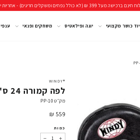
ים חריגים) - אחריות יבואן רשמי, מעל 40 שנות ניסיון!
וד כושר מקצועי
יוגה ופילאטיס
משחקים ופנאי
ענפי
®WINDY
לפה קמורה 24 ס"מ (עור) Windy (זוג) PP-10
מק״ט
PP-10
מחיר
559 ₪
כמות