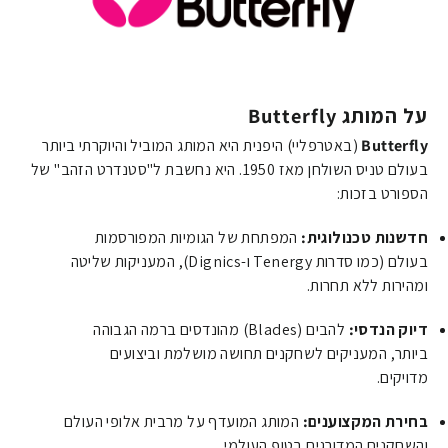
על המותג Butterfly
Butterfly
(באטרפליי) היפנית היא המותג המוביל והיוקרתי ביותר
בעולם טניס השולחן מאז 1950. היא נחשבת ל"סטנדרט הזהב" של
הספורט בזכות:
חדשנות טכנולוגית:
המפתחת של הגומיות המפורסמות
בעולם (כמו סדרות Tenergy ו-Dignics), המעניקות שליטה
ומהירות ללא תחרות.
דיוק הנדסי:
להבים (Blades) מהונדסים ברמה הגבוהה
ביותר, המעניקים לשחקנים תחושה מושלמת וביצועים
מדויקים.
בחירת המקצוענים:
המותג המועדף על מרבית אלופי העולם
והשחקנים המדורגים בטופ העולמי.