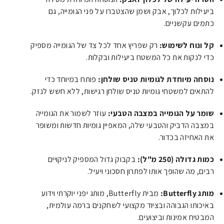
ביעילות לכלוך, אבק ושמן שהצטברו על פני הגומייה, גם
כתמים עקשניים.
קל ונוח לשימוש:
רק שפריץ אחד לכל צד של הגומייה מספיק
כדי לנקות את כל המשטח ביעילות ובקלות.
נוסחה מיוחדת לגומיות טניס שולחן:
פותח במיוחד כדי
להתאים למשטחי גומיות טניס שולחן רגישות, ללא חשש לנזק.
שומר על הגומייה במצבה הטבעי:
עוזר לשמור את הגומייה
במצבה הדביק והטבעי שלה, המאפיין גומיות חדשות ומשופר
את האחיזה בכדור.
כמות גדולה (250 מ"ל):
בקבוק גדול המספיק לניקויים
רבים, מה שהופך אותו לפתרון חסכוני ויעיל.
מותג Butterfly:
מבית Butterfly, מותג יפני יוקרתי וידוע
באיכותו הגבוהה ובציוד מקצועי לשחקנים ברמה עולמית,
המבטיח אמינות וביצועים.