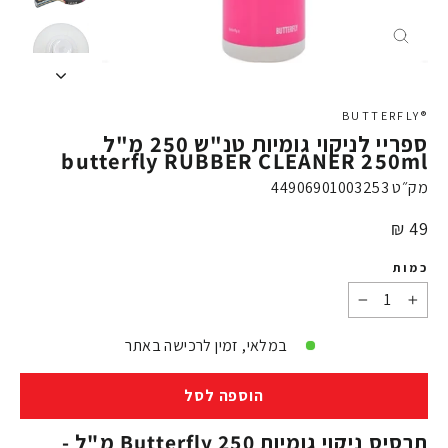
X
®BUTTERFLY
ספריי לניקוי גומיות טנ"ש 250 מ"ל
butterfly RUBBER CLEANER 250ml
מק״ט
44906901003253
מחיר
49 ₪
כמות
−
+
במלאי, זמין לרכישה באתר
הוספה לסל
תרסיס ניקוי גומיות Butterfly 250 מ"ל -