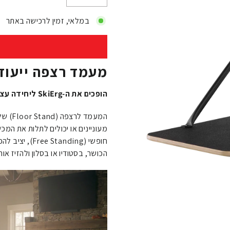
−
+
במלאי, זמין לרכישה באתר
מעמד רצפה ייעודי ל-t2 SkiErg
הופכים את ה-SkiErg ליחידה עצמאית וניידת – אימון מקצועי בכל פינה בחלל.
המעמד לרצפה (Floor Stand) של
חופשי (anding
הכושר, בסטודיו או בסלון ולהזיז אות