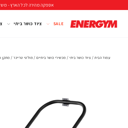
להמשך
אספקה מהירה לכל הארץ - משלוח חינם ברכישה מעל 399 ₪ (לא כולל נפחים ומשקל
קריאה
SALE
ציוד כושר ביתי
צי
עמוד הבית
/
ציוד כושר ביתי
/
מכשירי כושר ביתיים
/
מולטי טריינר
/
מתקן רצפה r stand