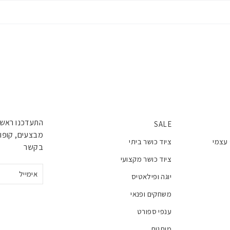
התעדכנו ראשו
SALE
מבצעים, קופונ
 עצמי
ציוד כושר ביתי
בקשר
ציוד כושר מקצועי
אימייל
יוגה ופילאטיס
משחקים ופנאי
ענפי ספורט
מותגים