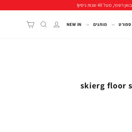
התחבר/י
חיפוש
סל קניות
 ספורט
מותגים
NEW IN