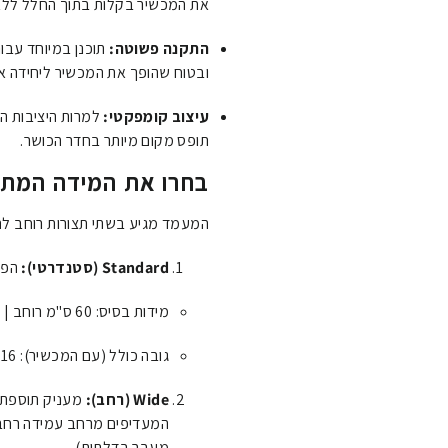
את המכשיר בקלות בתוך החלל ללא 
התקנה פשוטה:
ובטוח שהופך את המכשיר ליחידה א
עיצוב קומפקטי:
למרות היציבות ה
תופס מקום מיותר בחדר הכושר.
בחרו את המידה המתא
המעמד מגיע בשתי תצורות רוחב ל
Standard (סטנדרטי):
הפתר
מידות בסיס: 60 ס"מ רוחב | 127 ס"מ אורך.
גובה כולל (עם המכשיר): 216 ס"מ.
Wide (רחב):
מעניק תוספת של כ-20 ס"מ ב
המעדיפים מרחב עמידה רחב 
מעבר בדלתות).