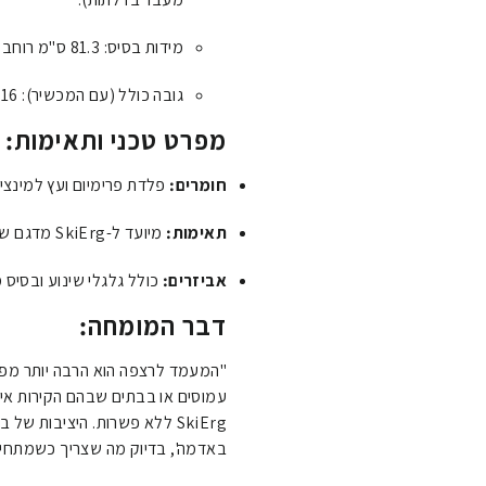
מידות בסיס: 81.3 ס"מ רוחב | 132 ס"מ אורך.
גובה כולל (עם המכשיר): 216 ס"מ.
מפרט טכני ותאימות:
חומרים:
פלדת פרימיום ועץ למינציה
תאימות:
מיועד ל-SkiErg מדגם שחור (יוצר מאוגוסט 2014 ועד היום).
אביזרים:
כולל גלגלי שינוע ובסיס 
דבר המומחה:
"המעמד לרצפה הוא הרבה יותר מפת
עמוסים או בבתים שבהם הקירות א
SkiErg ללא פשרות. היציבות 
באדמה', בדיוק מה שצריך כשמתחילי