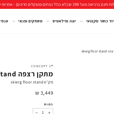
ים חריגים) - אחריות יבואן רשמי, מעל 40 שנות ניסיון!
וד כושר מקצועי
יוגה ופילאטיס
משחקים ופנאי
ענפי
skierg floo
®CONCEPT 2
מתקן רצפה skierg floor stand
מק״ט
skierg floor stand
מחיר
3,449 ₪
כמות