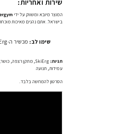
שירות ואחריות:
המוצר מיובא ומשווק על ידי
Energym (אנרג'ים
בישראל. אתם נהנים מאיכות מוכחת 
שימו לב:
מכשיר ה-SkiErg נמכר בנפרד.
תגיות:
SkiErg, מתקן רצפה, כו
עמידות, תנועה
הסרטון להמחשה בלבד.