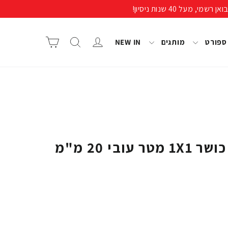
התחבר/י
חיפוש
סל קניות
 ספורט
מותגים
NEW IN
משטח גומי לחדר כושר 1X1 מטר עובי 20 מ"מ