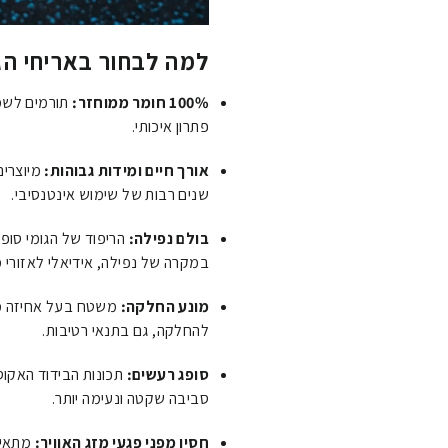
למה לבחור באריחי הג
100% חומר ממוחזר:
תורמים לשמי
פתרון איכותי.
אורך חיים ומידות גבוהות:
מיוצרים
שנים רבות של שימוש אינטנסיבי.
בולם נפילה:
הריפוד של הגומי סופג
במקרה של נפילה, אידיאלי לאזורי מ
מונע החלקה:
משטח בעל אחיזה מע
להחלקה, גם בתנאי רטיבות.
סופג רעשים:
תכונות הבידוד האקוס
סביבה שקטה ונעימה יותר.
חסין מפני פגעי מזג האוויר:
מתאים