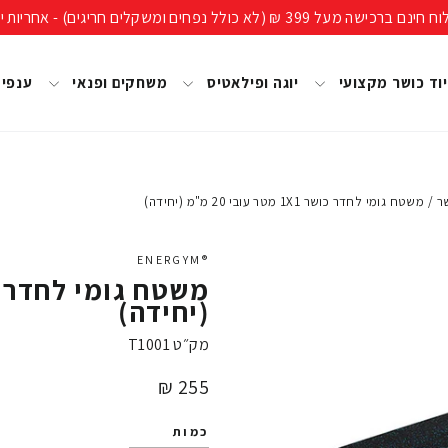
ים חריגים) - אחריות יבואן רשמי, מעל 40 שנות ניסיון!
וד כושר מקצועי
יוגה ופילאטיס
משחקים ופנאי
ענפי
ר
/
משטח גומי לחדר כושר 1X1 מטר עובי 20 מ"מ (יחידה)
®ENERGYM
(יחידה)
מק״ט
T1001
מחיר
255 ₪
כמות